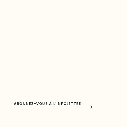
Restez à l’affût du développement de
votre région
Découvrez les toutes dernières nouvelles de l’ODO.
Adresse courriel
Nom
Joindre l'ODO