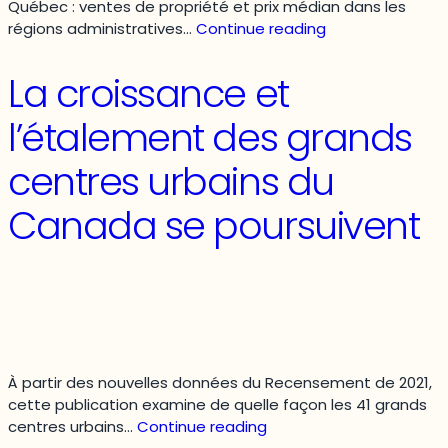
Québec : ventes de propriété et prix médian dans les
Rapport
régions administratives…
Continue reading
mensuel
sur
La croissance et
le
marché
l’étalement des grands
immobilier
au
centres urbains du
Québec
Canada se poursuivent
À partir des nouvelles données du Recensement de 2021,
cette publication examine de quelle façon les 41 grands
La
centres urbains…
Continue reading
croissance