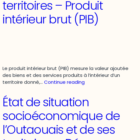
territoires – Produit
en
commun
intérieur brut (PIB)
et
les
émissions
de
gaz
à
effet
de
Le produit intérieur brut (PIB) mesure la valeur ajoutée
serre
des biens et des services produits à l’intérieur d’un
État
territoire donné,…
Continue reading
de
situation
État de situation
socioéconomique
de
socioéconomique de
l’Outaouais
et
l’Outaouais et de ses
de
ses