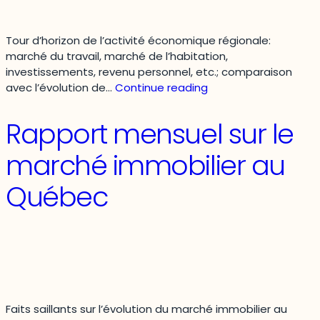
Tour d’horizon de l’activité économique régionale:
marché du travail, marché de l’habitation,
investissements, revenu personnel, etc.; comparaison
Études
avec l’évolution de…
Continue reading
régionales.
Région
Rapport mensuel sur le
administrative
de
marché immobilier au
l’Outaouais.
Survol
Québec
et
prévisions
économiques
Faits saillants sur l’évolution du marché immobilier au