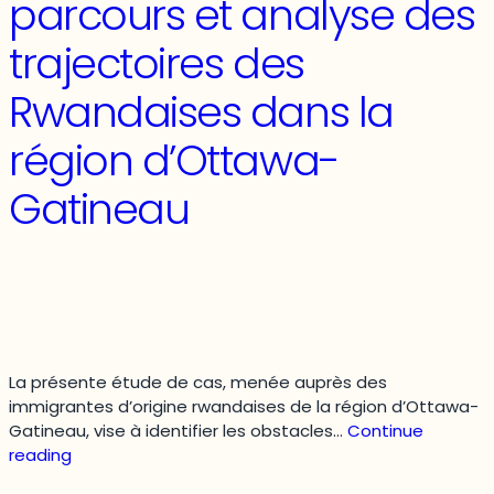
parcours et analyse des
Anglo-
Quebeckers
trajectoires des
in
the
Rwandaises dans la
Nation’s
Capital
région d’Ottawa-
Region
Gatineau
La présente étude de cas, menée auprès des
immigrantes d’origine rwandaises de la région d’Ottawa-
Gatineau, vise à identifier les obstacles…
Continue
Femmes
reading
immigrantes