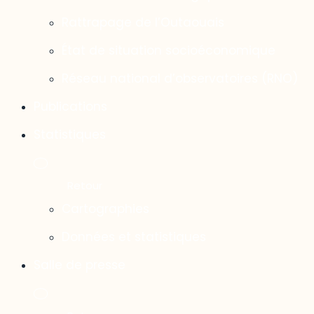
Rattrapage de l’Outaouais
État de situation socioéconomique
Réseau national d’observatoires (RNO)
Publications
Statistiques
Cartographies
Données et statistiques
Salle de presse