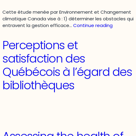
Cette étude menée par Environnement et Changement
climatique Canada vise à : 1) déterminer les obstacles qui
Examen
entravent la gestion efficace…
Continue reading
de
la
Perceptions et
gouvernan
des
satisfaction des
données
existantes
Québécois à l’égard des
des
indicateur
bibliothèques
potentiels
et
des
valeurs
dans
le
bassin
versant