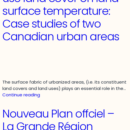
–
surface temperature:
Phase
one
Case studies of two
Canadian urban areas
The surface fabric of urbanized areas, (i.e. its constituent
land covers and land uses) plays an essential role in the…
Spatial-
Continue reading
temporal
impacts
Nouveau Plan offciel –
of
urban
La Grande Région
land