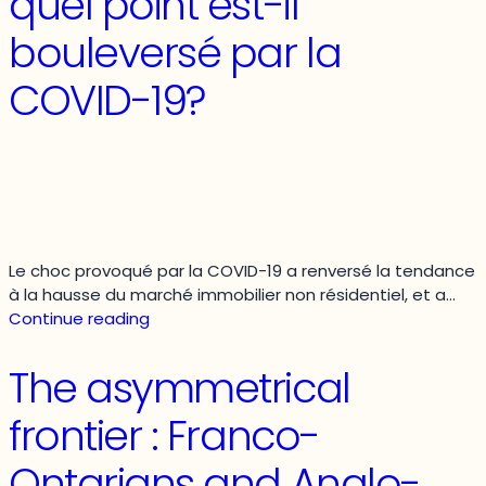
quel point est-il
de
ses
bouleversé par la
terri
–
COVID-19?
Dépe
en
immo
et
inve
Le choc provoqué par la COVID-19 a renversé la tendance
à la hausse du marché immobilier non résidentiel, et a…
Marché
Continue reading
immobilier
non
The asymmetrical
résidentiel
au
frontier : Franco-
Québec
:
Ontarians and Anglo-
à