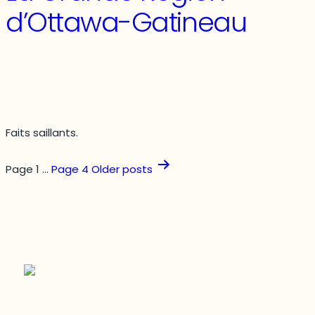
use
d’Ottawa-Gatineau
land
cover
on
land
surface
temperature:
Case
studies
Faits saillants.
of
Pagination
two
Page 1
…
Page 4
Older
posts
Canadian
des
urban
areas
publications