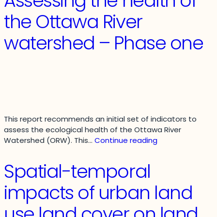
Assessing the health of
de
the Ottawa River
la
rivière
watershed – Phase one
des
Outaouais
This report recommends an initial set of indicators to
assess the ecological health of the Ottawa River
Assessing
Watershed (ORW). This…
Continue reading
the
health
Spatial-temporal
of
the
impacts of urban land
Ottawa
River
use land cover on land
watershed