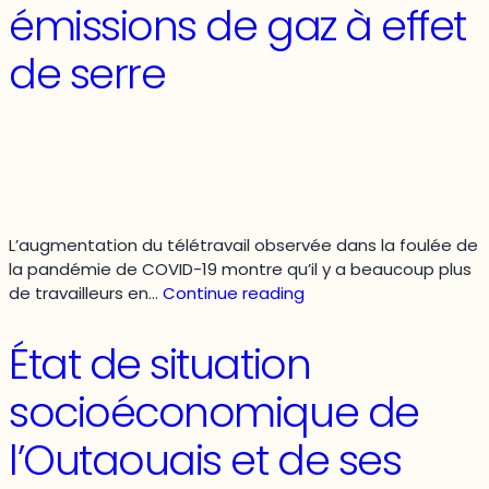
émissions de gaz à effet
de serre
L’augmentation du télétravail observée dans la foulée de
la pandémie de COVID-19 montre qu’il y a beaucoup plus
Travail
de travailleurs en…
Continue reading
à
domicile
État de situation
:
répercussions
socioéconomique de
possibles
sur
l’Outaouais et de ses
le
transport