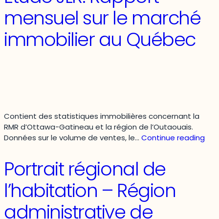
périph
mensuel sur le marché
et
région
immobilier au Québec
sous
influe
métrop
Contient des statistiques immobilières concernant la
RMR d’Ottawa-Gatineau et la région de l’Outaouais.
Étu
Données sur le volume de ventes, le…
Continue reading
JLR.
Rap
Portrait régional de
men
sur
l’habitation – Région
le
mar
administrative de
imm