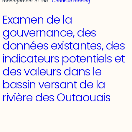
An
management of the…
Continue reading
examination
of
Examen de la
governance,
existing
gouvernance, des
data,
potential
données existantes, des
indicators
and
indicateurs potentiels et
values
in
des valeurs dans le
the
Ottawa
bassin versant de la
River
watershed
rivière des Outaouais