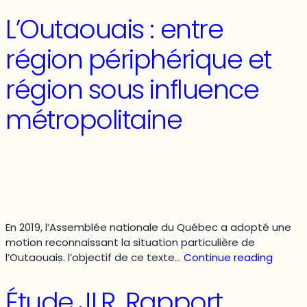
et
L’Outaouais : entre
l’étalement
des
région périphérique et
grands
centres
région sous influence
urbains
du
métropolitaine
Canada
se
poursuivent
En 2019, l’Assemblée nationale du Québec a adopté une
motion reconnaissant la situation particulière de
L’Outa
l’Outaouais. l’objectif de ce texte…
Continue reading
:
entre
Étude JLR. Rapport
région