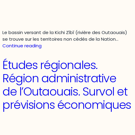
Le bassin versant de la Kichi Zībī (rivière des Outaouais)
se trouve sur les territoires non cédés de la Nation…
Le
Continue reading
bilan
du
Études régionales.
bassin
versant
Région administrative
de
Garde-
de l’Outaouais. Survol et
rivière
des
prévisions économiques
Outaouais,
2024