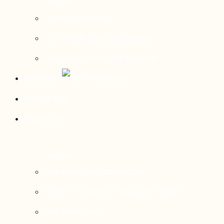
Contact média
Communiqués de presse
Parutions dans les médias
Mirador
Actualités
À propos
Nos axes de recherche
Notre modèle de gouvernance
Nos services