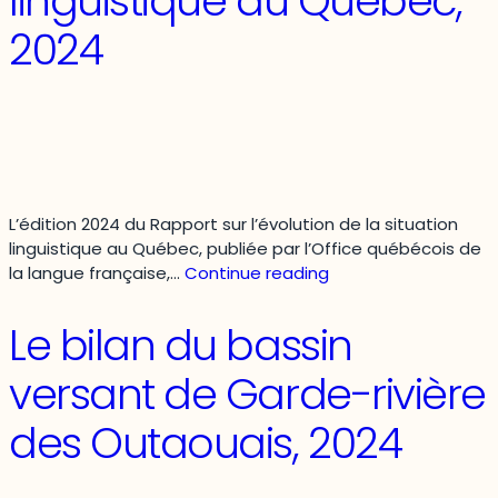
linguistique au Québec,
2024
L’édition 2024 du Rapport sur l’évolution de la situation
linguistique au Québec, publiée par l’Office québécois de
Rapport
la langue française,…
Continue reading
sur
l’évolution
Le bilan du bassin
de
la
versant de Garde-rivière
situation
linguistique
des Outaouais, 2024
au
Québec,
2024