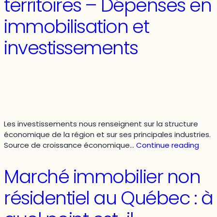
territoires – Dépenses en
territoires
–
immobilisation et
Produit
intérieur
investissements
brut
(PIB)
Les investissements nous renseignent sur la structure
économique de la région et sur ses principales industries.
État
Source de croissance économique…
Continue reading
de
situa
Marché immobilier non
soci
de
résidentiel au Québec : à
l’Ou
et