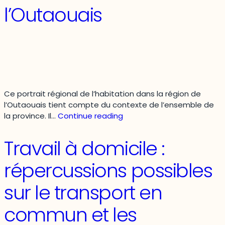
au
l’Outaouais
Qué
Ce portrait régional de l’habitation dans la région de
l’Outaouais tient compte du contexte de l’ensemble de
Portrait
la province. Il…
Continue reading
régional
de
Travail à domicile :
l’habitation
–
répercussions possibles
Région
administrative
sur le transport en
de
l’Outaouais
commun et les