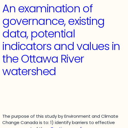
et
An examination of
insertion
en
governance, existing
emploi
:
data, potential
parcours
et
indicators and values in
analyse
des
the Ottawa River
trajectoires
des
watershed
Rwandaises
dans
la
région
d’Ottawa-
Gatineau
The purpose of this study by Environment and Climate
Change Canada is to: 1) identify barriers to effective