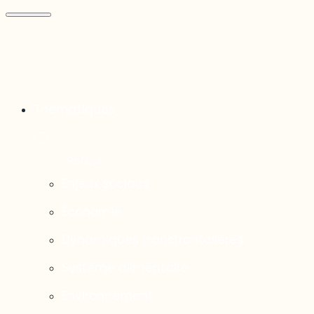
Thématiques
Enjeux sociaux
Économie
Dynamiques transfrontalières
Système alimentaire
Environnement