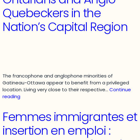
quel
Quebeckers in the
point
est-
Nation’s Capital Region
il
bouleversé
par
la
COVID-
19?
The francophone and anglophone minorities of
Gatineau-Ottawa appear to benefit from a privileged
location. Living very close to their respective…
Continue
The
reading
asymmetrical
frontier
Femmes immigrantes et
:
Franco-
insertion en emploi :
Ontarians
and