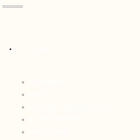
Thématiques
Enjeux sociaux
Économie
Dynamiques transfrontalières
Système alimentaire
Environnement