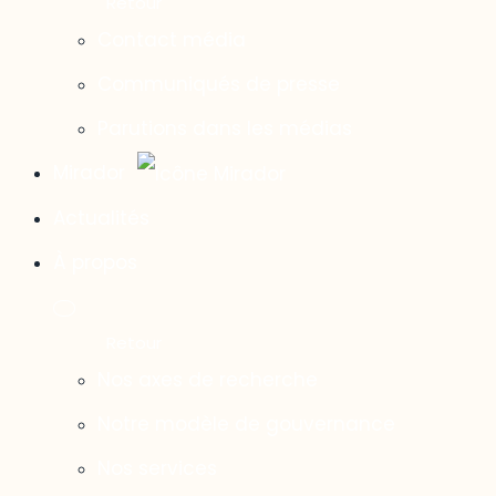
Contact média
Communiqués de presse
Parutions dans les médias
Mirador
Actualités
À propos
Nos axes de recherche
Notre modèle de gouvernance
Nos services