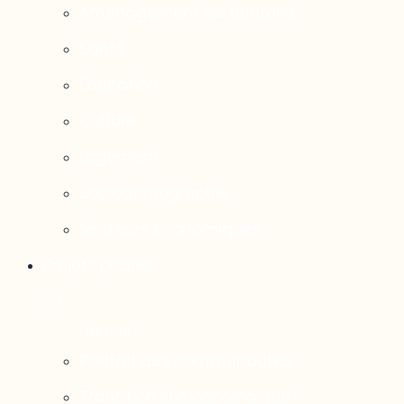
Aménagement du territoire
Santé
Éducation
Culture
Logement
Sociodémographie
Secteurs économiques
Projets phares
Portrait des communautés
Transition socioécologique