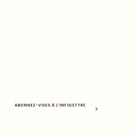
Restez à l’affût du développement de
votre région
Découvrez les toutes dernières nouvelles de l’ODO.
Adresse courriel
Nom
Joindre l'ODO