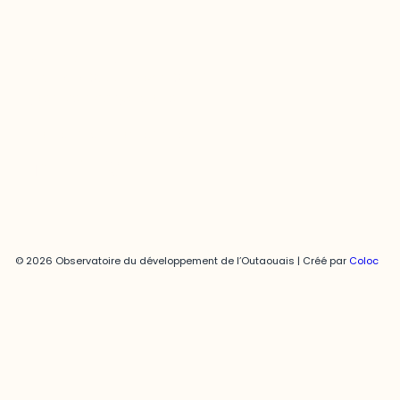
Joani Vallespir
819-595-3900 | Poste 3222
joani.vallespir@uqo.ca
Politique de confidentialité
© 2026 Observatoire du développement de l’Outaouais | Créé par
Coloc