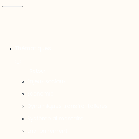
Thématiques
Enjeux sociaux
Économie
Dynamiques transfrontalières
Système alimentaire
Environnement