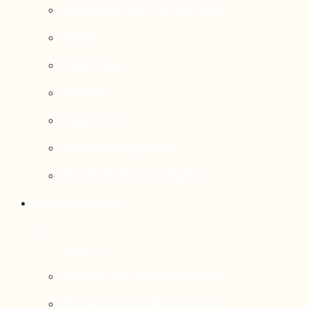
Aménagement du territoire
Santé
Éducation
Culture
Logement
Sociodémographie
Secteurs économiques
Projets phares
Portrait des communautés
Transition socioécologique