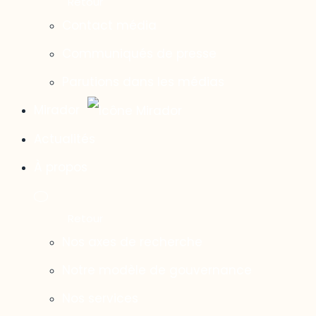
Contact média
Communiqués de presse
Parutions dans les médias
Mirador
Actualités
À propos
Nos axes de recherche
Notre modèle de gouvernance
Nos services