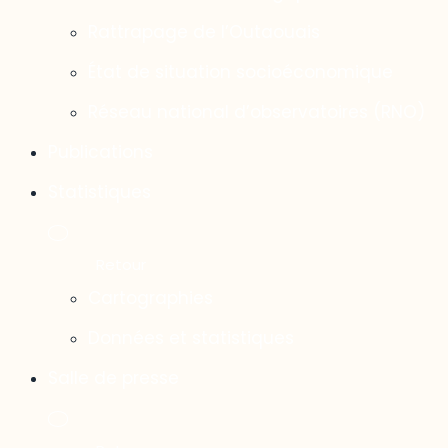
Rattrapage de l’Outaouais
État de situation socioéconomique
Réseau national d’observatoires (RNO)
Publications
Statistiques
Cartographies
Données et statistiques
Salle de presse