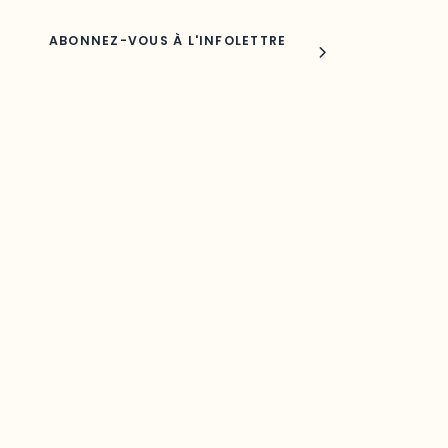
Joindre l'ODO
283, boulevard Alexandre-Taché,
C.P. 1250, succursale Hull, bureau C-0330
Gatineau, QC J9A 1L8
Questions générales
odooutaouais@uqo.ca
Contact média