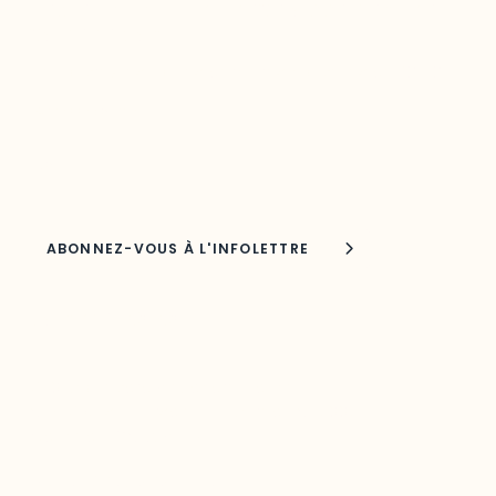
Restez à l’affût du développement de
votre région
Découvrez les toutes dernières nouvelles de l’ODO.
Adresse courriel
Nom
Joindre l'ODO
283, boulevard Alexandre-Taché,
C.P. 1250, succursale Hull, bureau C-0330
Gatineau, QC J9A 1L8
Questions générales