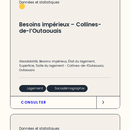
Données et statistiques
Besoins impérieux – Collines-
de-l’Outaouais
Abordabilité
,
Besoins impérieux
,
État du logement
,
Superficie
,
Taille du logement
-
Collines-de-l'Outaouais
,
Outaouais
Logement
Sociodémographie
CONSULTER
Données et statistiques