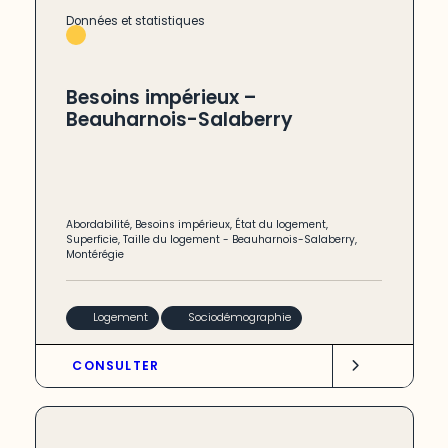
Données et statistiques
Besoins impérieux –
Beauharnois-Salaberry
Abordabilité
,
Besoins impérieux
,
État du logement
,
Superficie
,
Taille du logement
-
Beauharnois-Salaberry
,
Montérégie
Logement
Sociodémographie
CONSULTER