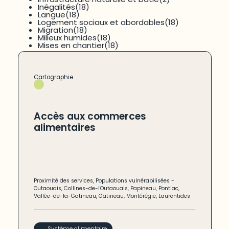
Inégalités
(18)
Langue
(18)
Logement sociaux et abordables
(18)
Migration
(18)
CONSULTER
Milieux humides
(18)
Mises en chantier
(18)
Cartographie
Accès aux commerces
alimentaires
Proximité des services
,
Populations vulnérabilisées
-
Outaouais
,
Collines-de-l'Outaouais
,
Papineau
,
Pontiac
,
Vallée-de-la-Gatineau
,
Gatineau
,
Montérégie
,
Laurentides
Système alimentaire