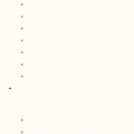
Aménagement du territoire
Santé
Éducation
Culture
Logement
Sociodémographie
Secteurs économiques
Projets phares
Portrait des communautés
Transition socioécologique