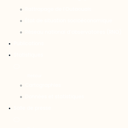
Rattrapage de l’Outaouais
État de situation socioéconomique
Réseau national d’observatoires (RNO)
Publications
Statistiques
Cartographies
Données et statistiques
Salle de presse