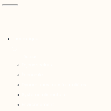
Thématiques
Enjeux sociaux
Économie
Dynamiques transfrontalières
Système alimentaire
Environnement