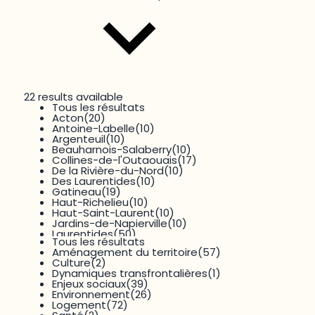
22 results available
Tous les résultats
Thématique
Acton
(20)
Antoine-Labelle
(10)
Argenteuil
(10)
Beauharnois-Salaberry
(10)
Collines-de-l'Outaouais
(17)
De la Rivière-du-Nord
(10)
Des Laurentides
(10)
Gatineau
(19)
Haut-Richelieu
(10)
Haut-Saint-Laurent
(10)
Jardins-de-Napierville
(10)
13 results available
Laurentides
(50)
Tous les résultats
Maskoutains
(10)
Dimension
Aménagement du territoire
(57)
Montérégie
(92)
Culture
(2)
Outaouais
(57)
Dynamiques transfrontalières
(1)
Papineau
(16)
Enjeux sociaux
(39)
Pays-d'en-Haut
(10)
Environnement
(26)
Pierre-De-Saurel
(10)
Logement
(72)
Pontiac
(16)