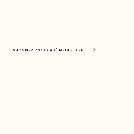
Découvrez les toutes dernières nouvelles de l’ODO.
Adresse courriel
Nom
Joindre l'ODO
283, boulevard Alexandre-Taché,
C.P. 1250, succursale Hull, bureau C-0330
Gatineau, QC J9A 1L8
Questions générales
odooutaouais@uqo.ca
Contact média