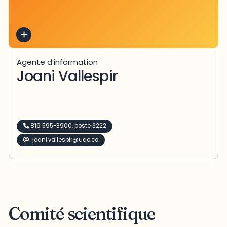
Agente d’information
Joani Vallespir
819 595-3900, poste 3222
joani.vallespir@uqo.ca
Comité scientifique