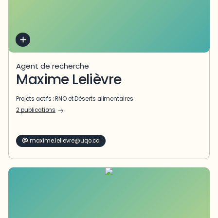
Agent de recherche
Maxime Lelièvre
Projets actifs :
RNO
et
Déserts alimentaires
2 publications
maxime.lelievre@uqo.ca