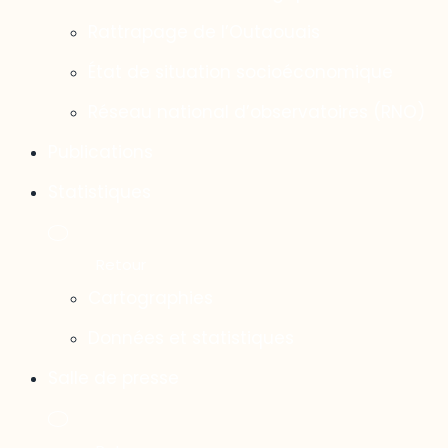
Rattrapage de l’Outaouais
État de situation socioéconomique
Réseau national d’observatoires (RNO)
Publications
Statistiques
Cartographies
Données et statistiques
Salle de presse