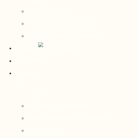
Contact média
Communiqués de presse
Parutions dans les médias
Mirador
Actualités
À propos
Nos axes de recherche
Notre modèle de gouvernance
Nos services