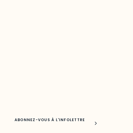
Restez à l’affût du développement de
votre région
Découvrez les toutes dernières nouvelles de l’ODO.
Adresse courriel
Nom