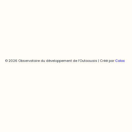
819-595-3900 | Poste 3222
joani.vallespir@uqo.ca
Politique de confidentialité
© 2026 Observatoire du développement de l’Outaouais | Créé par
Coloc