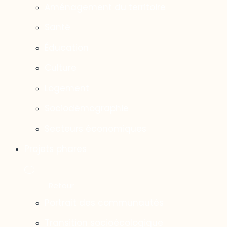
Aménagement du territoire
Santé
Éducation
Culture
Logement
Sociodémographie
Secteurs économiques
Projets phares
Portrait des communautés
Transition socioécologique