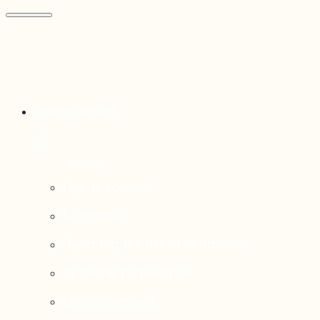
Thématiques
Enjeux sociaux
Économie
Dynamiques transfrontalières
Système alimentaire
Environnement