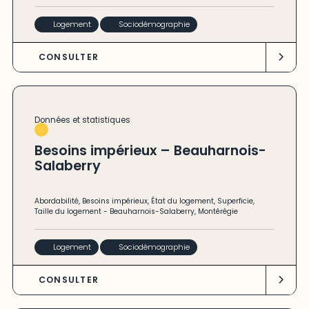
Logement
Sociodémographie
CONSULTER
Données et statistiques
Besoins impérieux – Beauharnois-
Salaberry
Abordabilité
,
Besoins impérieux
,
État du logement
,
Superficie
,
Taille du logement
-
Beauharnois-Salaberry
,
Montérégie
Logement
Sociodémographie
CONSULTER