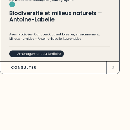
Biodiversité et milieux naturels –
Antoine-Labelle
Aires protégées
,
Canopée
,
Couvert forestier
,
Environnement
,
Milieux humides
-
Antoine-Labelle
,
Laurentides
Aménagement du territoire
CONSULTER