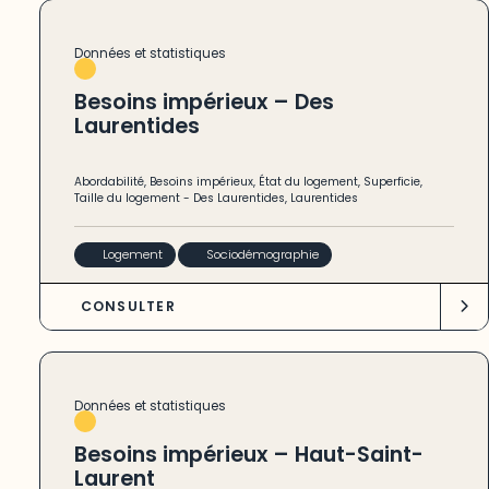
Données et statistiques
Besoins impérieux – Des
Laurentides
Abordabilité
,
Besoins impérieux
,
État du logement
,
Superficie
,
Taille du logement
-
Des Laurentides
,
Laurentides
Logement
Sociodémographie
CONSULTER
Données et statistiques
Besoins impérieux – Haut-Saint-
Laurent