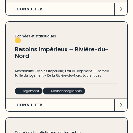
CONSULTER
Données et statistiques
Besoins impérieux – Rivière-du-
Nord
Abordabilité
,
Besoins impérieux
,
État du logement
,
Superficie
,
Taille du logement
-
De la Rivière-du-Nord
,
Laurentides
Logement
Sociodémographie
CONSULTER
,
Données et statistiques
cartographie