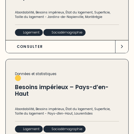
Abordabilité
,
Besoins impérieux
,
État du logement
,
Superficie
,
Taille du logement
-
Jardins-de-Napierville
,
Montérégie
Logement
Sociodémographie
CONSULTER
Données et statistiques
Besoins impérieux – Pays-d’en-
Haut
Abordabilité
,
Besoins impérieux
,
État du logement
,
Superficie
,
Taille du logement
-
Pays-d'en-Haut
,
Laurentides
Logement
Sociodémographie