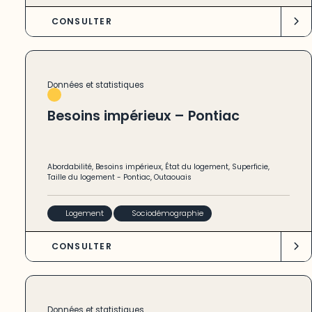
CONSULTER
Données et statistiques
Besoins impérieux – Pontiac
Abordabilité
,
Besoins impérieux
,
État du logement
,
Superficie
,
Taille du logement
-
Pontiac
,
Outaouais
Logement
Sociodémographie
CONSULTER
Données et statistiques