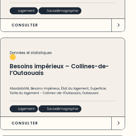
Logement
Sociodémographie
CONSULTER
Données et statistiques
Besoins impérieux – Collines-de-
l’Outaouais
Abordabilité
,
Besoins impérieux
,
État du logement
,
Superficie
,
Taille du logement
-
Collines-de-l'Outaouais
,
Outaouais
Logement
Sociodémographie
CONSULTER