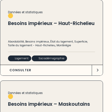
Données et statistiques
Besoins impérieux – Haut-Richelieu
Abordabilité
,
Besoins impérieux
,
État du logement
,
Superficie
,
Taille du logement
-
Haut-Richelieu
,
Montérégie
Logement
Sociodémographie
CONSULTER
Données et statistiques
Besoins impérieux – Maskoutains