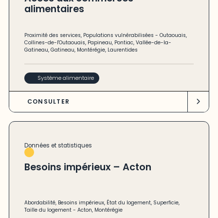
alimentaires
Proximité des services
,
Populations vulnérabilisées
-
Outaouais
,
Collines-de-l'Outaouais
,
Papineau
,
Pontiac
,
Vallée-de-la-
Gatineau
,
Gatineau
,
Montérégie
,
Laurentides
Système alimentaire
CONSULTER
Données et statistiques
Besoins impérieux – Acton
Abordabilité
,
Besoins impérieux
,
État du logement
,
Superficie
,
Taille du logement
-
Acton
,
Montérégie