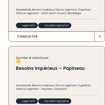
Abordabilité
,
Besoins impérieux
,
État du logement
,
Superficie
,
Taille du logement
-
Haut-Saint-Laurent
,
Montérégie
Logement
Sociodémographie
CONSULTER
Données et statistiques
Besoins impérieux – Papineau
Abordabilité
,
Besoins impérieux
,
État du logement
,
Superficie
,
Taille du logement
-
Papineau
,
Outaouais
Logement
Sociodémographie