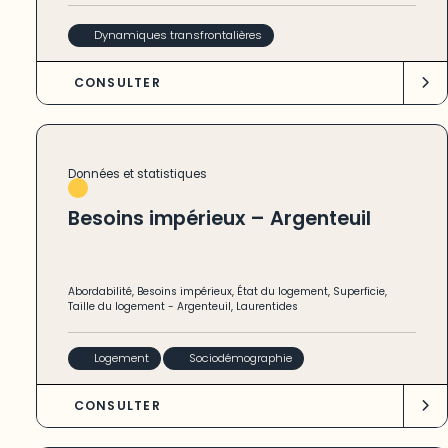
Dynamiques transfrontalières
CONSULTER
Données et statistiques
Besoins impérieux – Argenteuil
Abordabilité
,
Besoins impérieux
,
État du logement
,
Superficie
,
Taille du logement
-
Argenteuil
,
Laurentides
Logement
Sociodémographie
CONSULTER