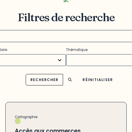
Filtres de recherche
13
toire
Thématique
ults
results
ilable
available
RECHERCHER
RÉINITIALISER
Cartographie
Accès aux commerces