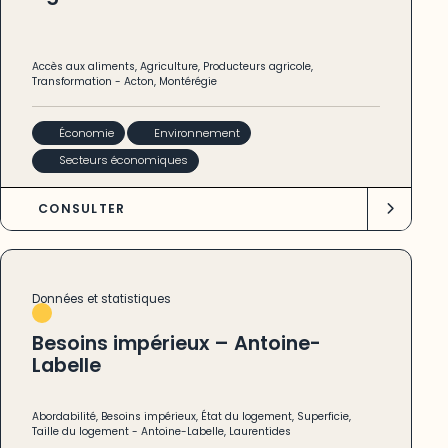
Accès aux aliments
,
Agriculture
,
Producteurs agricole
,
Transformation
-
Acton
,
Montérégie
Économie
Environnement
Secteurs économiques
CONSULTER
Données et statistiques
Besoins impérieux – Antoine-
Labelle
Abordabilité
,
Besoins impérieux
,
État du logement
,
Superficie
,
Taille du logement
-
Antoine-Labelle
,
Laurentides