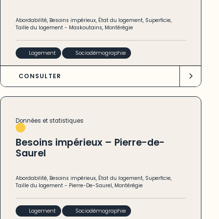
Abordabilité
,
Besoins impérieux
,
État du logement
,
Superficie
,
Taille du logement
-
Maskoutains
,
Montérégie
Logement
Sociodémographie
CONSULTER
Données et statistiques
Besoins impérieux – Pierre-de-
Saurel
Abordabilité
,
Besoins impérieux
,
État du logement
,
Superficie
,
Taille du logement
-
Pierre-De-Saurel
,
Montérégie
Logement
Sociodémographie