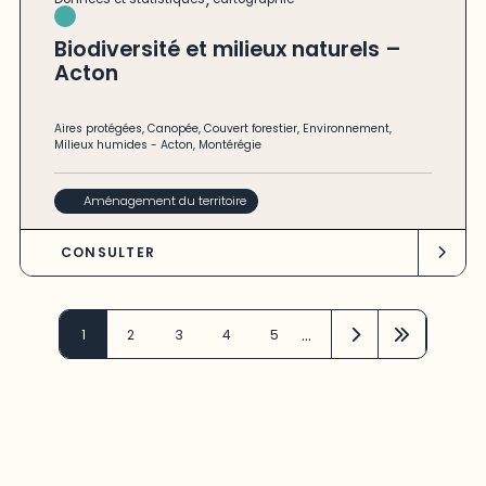
Biodiversité et milieux naturels –
Acton
Aires protégées
,
Canopée
,
Couvert forestier
,
Environnement
,
Milieux humides
-
Acton
,
Montérégie
Aménagement du territoire
CONSULTER
…
1
2
3
4
5