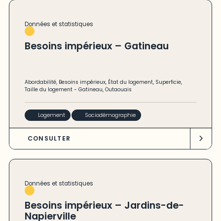
Données et statistiques
Besoins impérieux – Gatineau
Abordabilité
,
Besoins impérieux
,
État du logement
,
Superficie
,
Taille du logement
-
Gatineau
,
Outaouais
Logement
Sociodémographie
CONSULTER
Données et statistiques
Besoins impérieux – Jardins-de-
Napierville