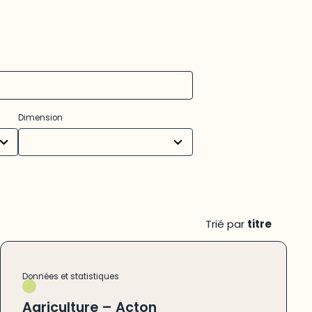
31
Dimension
results
available
Trié par
titre
Données et statistiques
Agriculture – Acton