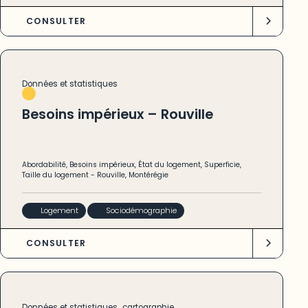
CONSULTER
Données et statistiques
Besoins impérieux – Rouville
Abordabilité
,
Besoins impérieux
,
État du logement
,
Superficie
,
Taille du logement
-
Rouville
,
Montérégie
Logement
Sociodémographie
CONSULTER
,
Données et statistiques
cartographie