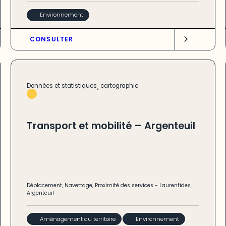
Environnement
CONSULTER
,
Données et statistiques
cartographie
Transport et mobilité – Argenteuil
Déplacement
,
Navettage
,
Proximité des services
-
Laurentides
,
Argenteuil
Aménagement du territoire
Environnement