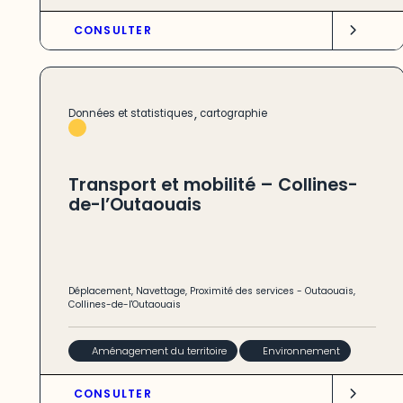
CONSULTER
,
Données et statistiques
cartographie
Transport et mobilité – Collines-
de-l’Outaouais
Déplacement
,
Navettage
,
Proximité des services
-
Outaouais
,
Collines-de-l'Outaouais
Aménagement du territoire
Environnement
CONSULTER