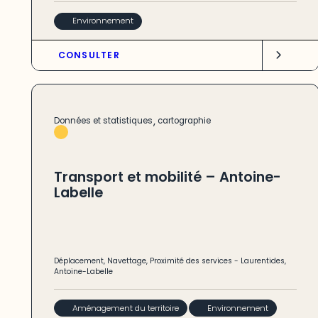
Environnement
CONSULTER
,
Données et statistiques
cartographie
Transport et mobilité – Antoine-
Labelle
Déplacement
,
Navettage
,
Proximité des services
-
Laurentides
,
Antoine-Labelle
Aménagement du territoire
Environnement