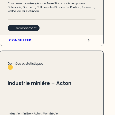
Consommation énergétique
,
Transition socioécologique
-
Outaouais
,
Gatineau
,
Collines-de-l'Outaouais
,
Pontiac
,
Papineau
,
Vallée-de-la-Gatineau
Environnement
CONSULTER
Données et statistiques
Industrie minière – Acton
Industrie minière
-
Acton
,
Montérégie