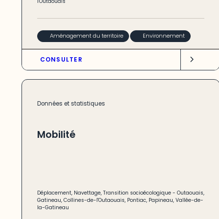
l'Outaouais
Aménagement du territoire
Environnement
CONSULTER
Données et statistiques
Mobilité
Déplacement
,
Navettage
,
Transition socioécologique
-
Outaouais
,
Gatineau
,
Collines-de-l'Outaouais
,
Pontiac
,
Papineau
,
Vallée-de-
la-Gatineau