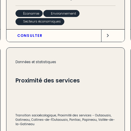
Économie
Environnement
Secteurs économiques
CONSULTER
Données et statistiques
Proximité des services
Transition socioécologique
,
Proximité des services
-
Outaouais
,
Gatineau
,
Collines-de-l'Outaouais
,
Pontiac
,
Papineau
,
Vallée-de-
la-Gatineau