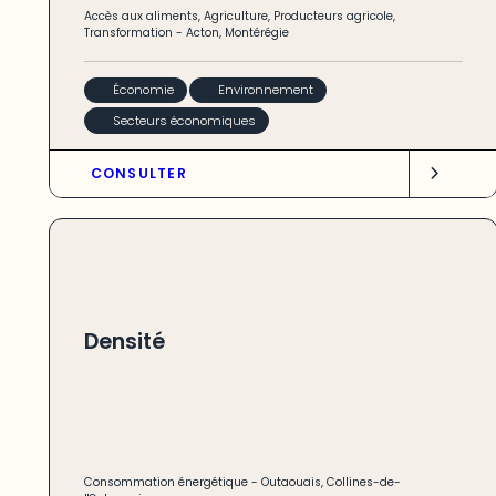
Accès aux aliments
,
Agriculture
,
Producteurs agricole
,
Transformation
-
Acton
,
Montérégie
Économie
Environnement
Secteurs économiques
CONSULTER
Densité
Consommation énergétique
-
Outaouais
,
Collines-de-