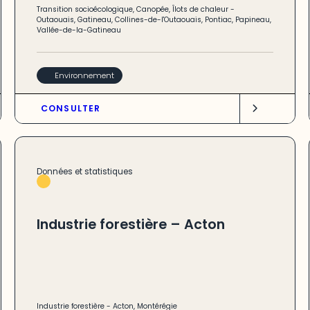
Transition socioécologique
,
Canopée
,
Îlots de chaleur
-
Outaouais
,
Gatineau
,
Collines-de-l'Outaouais
,
Pontiac
,
Papineau
,
Vallée-de-la-Gatineau
Environnement
CONSULTER
Données et statistiques
Industrie forestière – Acton
Industrie forestière
-
Acton
,
Montérégie