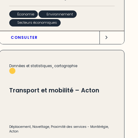
Économie
Environnement
Secteurs économiques
CONSULTER
,
Données et statistiques
cartographie
Transport et mobilité – Acton
Déplacement
,
Navettage
,
Proximité des services
-
Montérégie
,
Acton