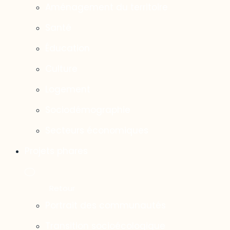
Aménagement du territoire
Santé
Éducation
Culture
Logement
Sociodémographie
Secteurs économiques
Projets phares
Portrait des communautés
Transition socioécologique