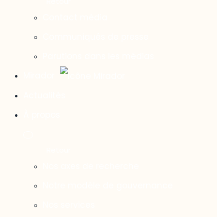
Contact média
Communiqués de presse
Parutions dans les médias
Mirador
Actualités
À propos
Nos axes de recherche
Notre modèle de gouvernance
Nos services