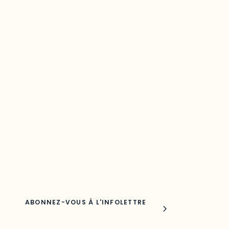
Restez à l’affût du développement de
votre région
Découvrez les toutes dernières nouvelles de l’ODO.
Adresse courriel
Nom