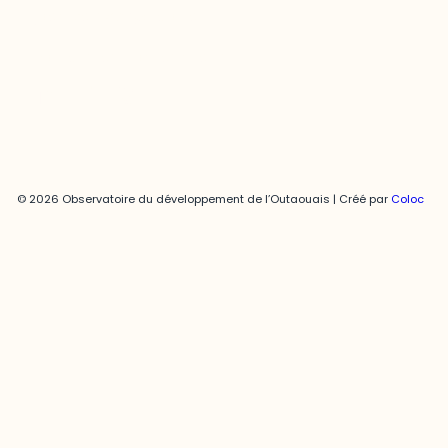
joani.vallespir@uqo.ca
Politique de confidentialité
© 2026 Observatoire du développement de l’Outaouais | Créé par
Coloc