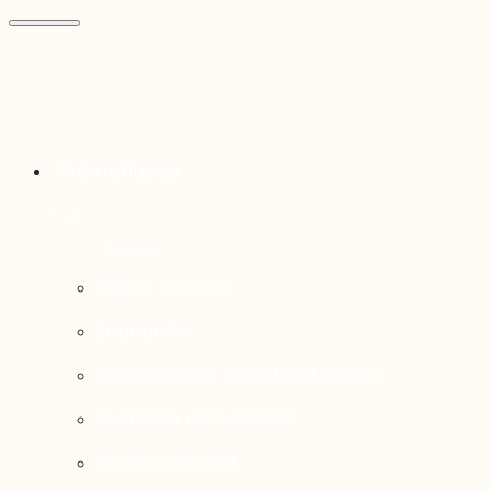
Thématiques
Enjeux sociaux
Économie
Dynamiques transfrontalières
Système alimentaire
Environnement