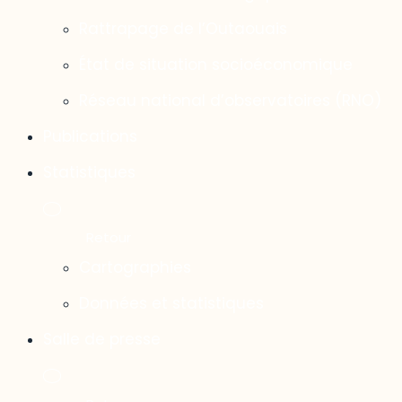
Rattrapage de l’Outaouais
État de situation socioéconomique
Réseau national d’observatoires (RNO)
Publications
Statistiques
Cartographies
Données et statistiques
Salle de presse