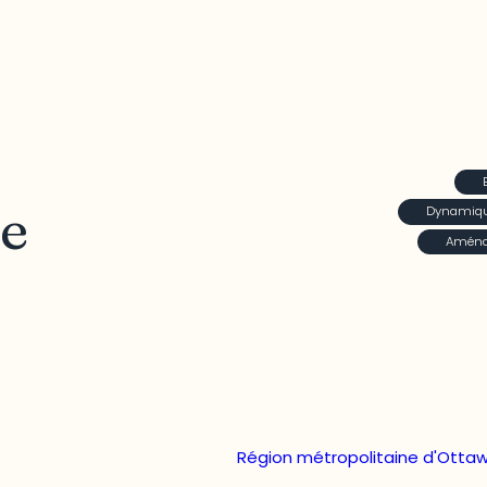
de
Dynamique
Aménag
Région métropolitaine d'Otta