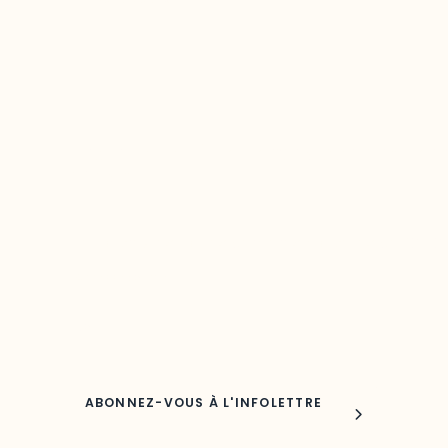
Restez à l’affût du développement de 
région
Découvrez les toutes dernières nouvelles de l’ODO.
Adresse courriel
Nom