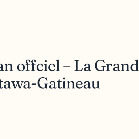
n offciel – La Gran
ttawa-Gatineau