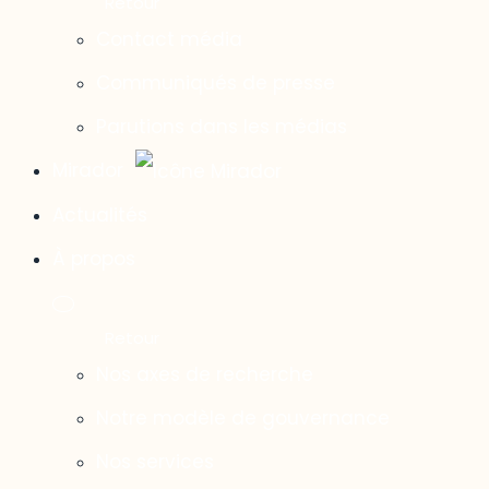
Contact média
Communiqués de presse
Parutions dans les médias
Mirador
Actualités
À propos
Nos axes de recherche
Notre modèle de gouvernance
Nos services