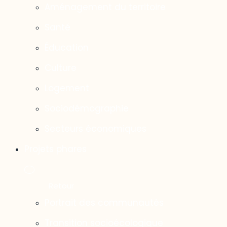
Aménagement du territoire
Santé
Éducation
Culture
Logement
Sociodémographie
Secteurs économiques
Projets phares
Portrait des communautés
Transition socioécologique