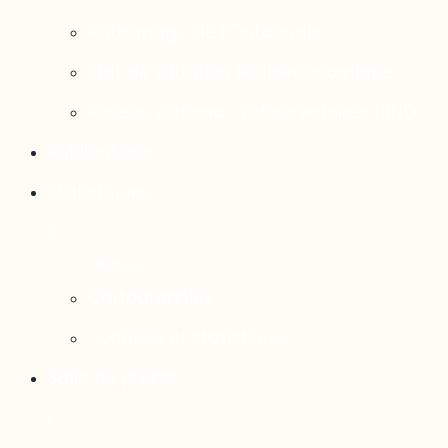
Rattrapage de l’Outaouais
État de situation socioéconomique
Réseau national d’observatoires (RNO)
Publications
Statistiques
Cartographies
Données et statistiques
Salle de presse