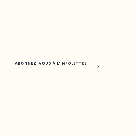
Découvrez les toutes dernières nouvelles de l’ODO.
Adresse courriel
Nom
Joindre l'ODO
283, boulevard Alexandre-Taché,
C.P. 1250, succursale Hull, bureau C-0330
Gatineau, QC J9A 1L8