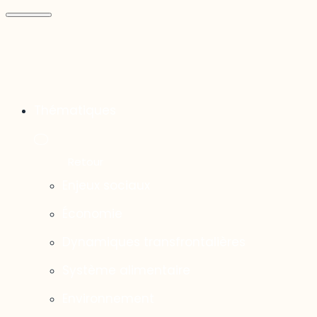
Thématiques
Enjeux sociaux
Économie
Dynamiques transfrontalières
Système alimentaire
Environnement