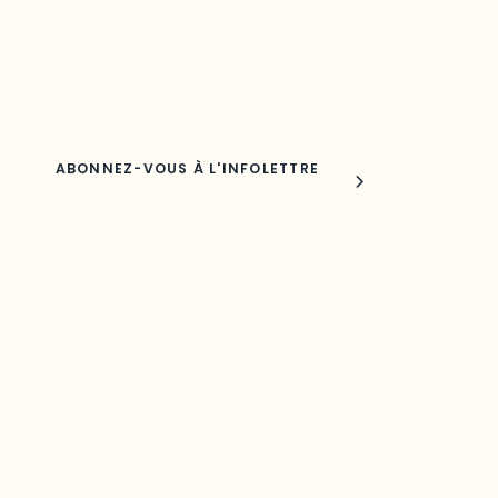
Adresse courriel
Nom
Joindre l'ODO
283, boulevard Alexandre-Taché,
C.P. 1250, succursale Hull, bureau C-0330
Gatineau, QC J9A 1L8
Questions générales
odooutaouais@uqo.ca