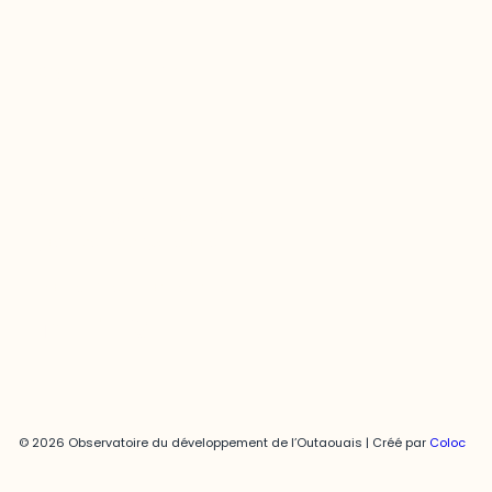
Contact média
Joani Vallespir
819-595-3900 | Poste 3222
joani.vallespir@uqo.ca
Politique de confidentialité
© 2026 Observatoire du développement de l’Outaouais | Créé par
Coloc