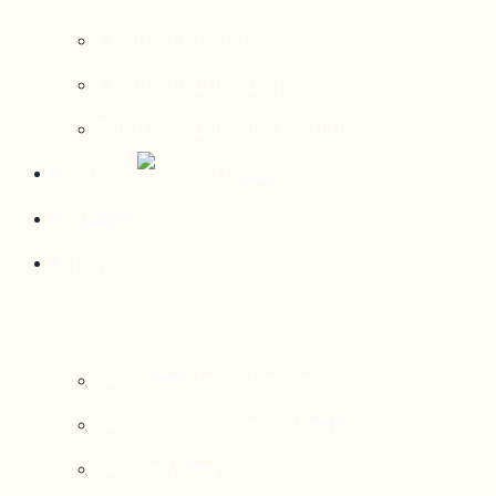
Contact média
Communiqués de presse
Parutions dans les médias
Mirador
Actualités
À propos
Nos axes de recherche
Notre modèle de gouvernance
Nos services