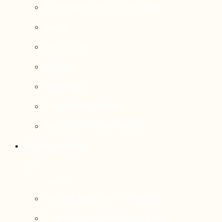
Aménagement du territoire
Santé
Éducation
Culture
Logement
Sociodémographie
Secteurs économiques
Projets phares
Portrait des communautés
Transition socioécologique