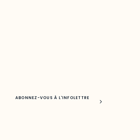
Restez à l’affût du développement de
votre région
Découvrez les toutes dernières nouvelles de l’ODO.
Adresse courriel
Nom
Joindre l'ODO