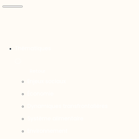
Thématiques
Enjeux sociaux
Économie
Dynamiques transfrontalières
Système alimentaire
Environnement