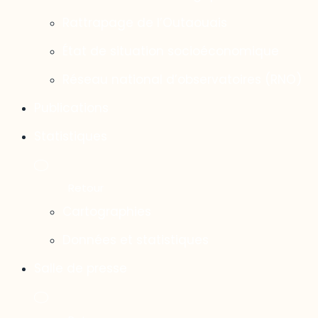
Rattrapage de l’Outaouais
État de situation socioéconomique
Réseau national d’observatoires (RNO)
Publications
Statistiques
Cartographies
Données et statistiques
Salle de presse