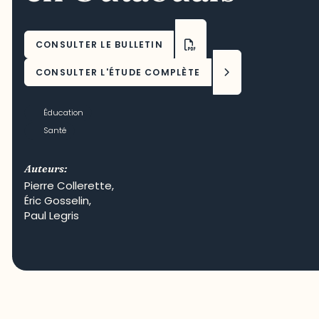
CONSULTER LE BULLETIN
CONSULTER L'ÉTUDE COMPLÈTE
Éducation
Santé
Auteurs:
Pierre Collerette
,
Éric Gosselin
,
Paul Legris
Crédit photo : Patrick Woodbury