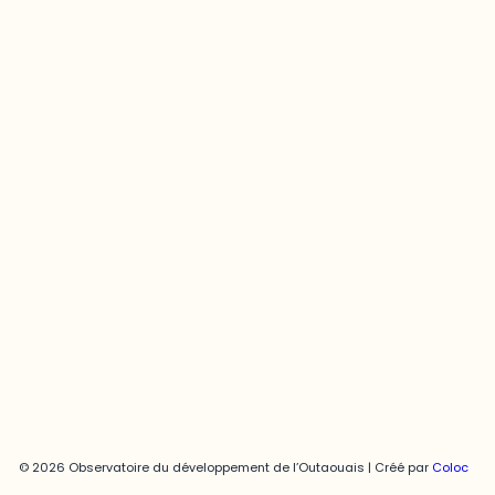
odooutaouais@uqo.ca
Contact média
Joani Vallespir
819-595-3900 | Poste 3222
joani.vallespir@uqo.ca
Politique de confidentialité
© 2026 Observatoire du développement de l’Outaouais | Créé par
Coloc