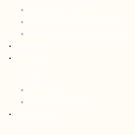
Rattrapage de l’Outaouais
État de situation socioéconomique
Réseau national d’observatoires (RNO)
Publications
Statistiques
Cartographies
Données et statistiques
Salle de presse