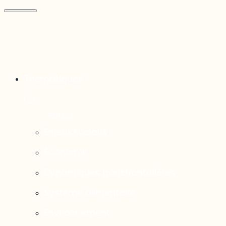
Thématiques
Enjeux sociaux
Économie
Dynamiques transfrontalières
Système alimentaire
Environnement