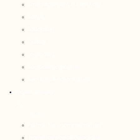
Aménagement du territoire
Santé
Éducation
Culture
Logement
Sociodémographie
Secteurs économiques
Projets phares
Portrait des communautés
Transition socioécologique