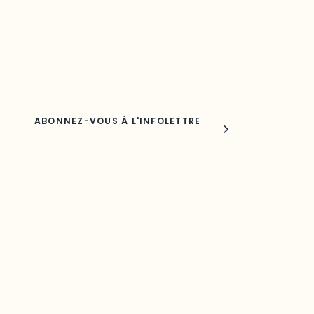
Découvrez les toutes dernières nouvelles de l’ODO.
Adresse courriel
Nom
Joindre l'ODO
283, boulevard Alexandre-Taché,
C.P. 1250, succursale Hull, bureau C-0330
Gatineau, QC J9A 1L8
Questions générales