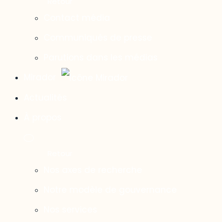
Contact média
Communiqués de presse
Parutions dans les médias
Mirador
Actualités
À propos
Nos axes de recherche
Notre modèle de gouvernance
Nos services