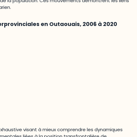
n de la population. Ces mouvements démontrent les liens
arien.
erprovinciales en Outaouais, 2006 à 2020
 exhaustive visant à mieux comprendre les dynamiques
entales liées à la position transfrontalière de