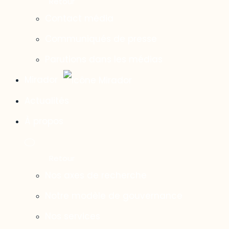
Contact média
Communiqués de presse
Parutions dans les médias
Mirador
Actualités
À propos
Nos axes de recherche
Notre modèle de gouvernance
Nos services