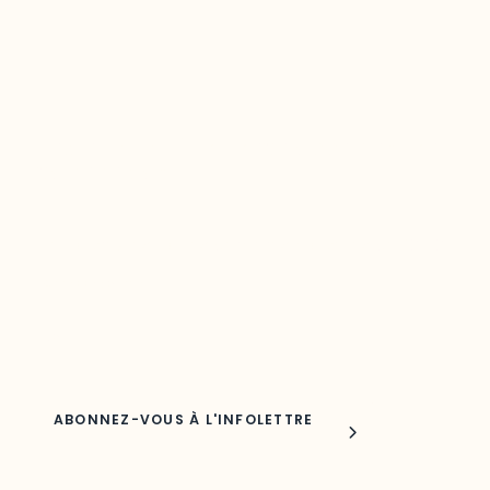
Restez à l’affût du développement de
votre région
Découvrez les toutes dernières nouvelles de l’ODO.
Adresse courriel
Nom