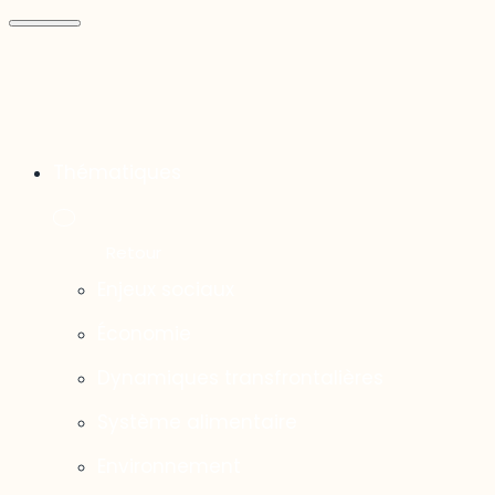
Thématiques
Enjeux sociaux
Économie
Dynamiques transfrontalières
Système alimentaire
Environnement