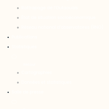
Rattrapage de l’Outaouais
État de situation socioéconomique
Réseau national d’observatoires (RNO)
Publications
Statistiques
Cartographies
Données et statistiques
Salle de presse