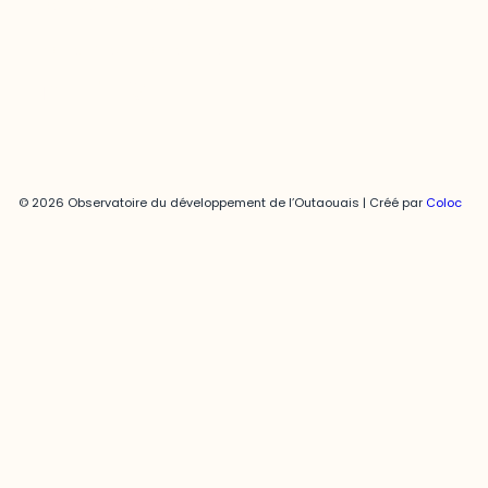
joani.vallespir@uqo.ca
Politique de confidentialité
© 2026 Observatoire du développement de l’Outaouais | Créé par
Coloc