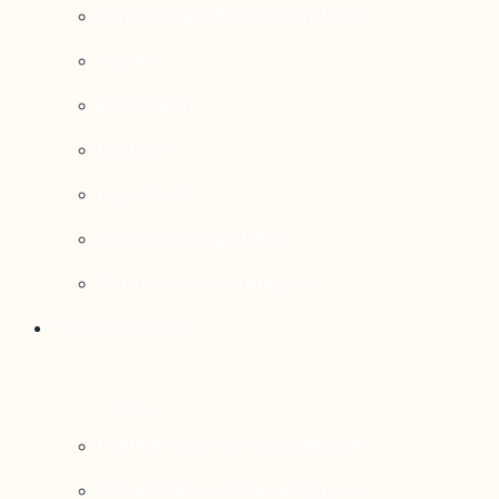
Aménagement du territoire
Santé
Éducation
Culture
Logement
Sociodémographie
Secteurs économiques
Projets phares
Portrait des communautés
Transition socioécologique