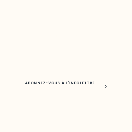
Restez à l’affût du développement de 
région
Découvrez les toutes dernières nouvelles de l’ODO.
Adresse courriel
Nom