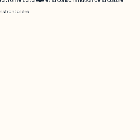
ur, l’offre culturelle et la consommation de la culture
nsfrontalière
e
Joindre l'ODO