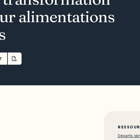
ur alimentations
s
T
RESSOUR
Déserts al