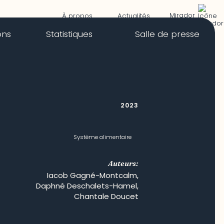
Mirador
À propos
Actualités
ons
Statistiques
Salle de presse
2023
Système alimentaire
Auteurs:
Iacob Gagné-Montcalm
,
Daphné Deschalets-Hamel
,
Chantale Doucet