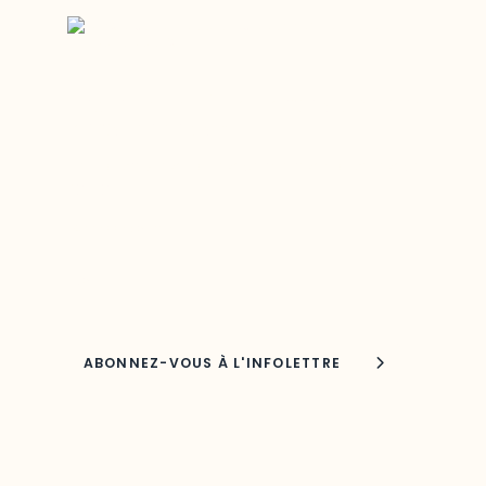
Restez à l’affût du développement
de votre région
Découvrez les toutes dernières nouvelles de
l’ODO.
Adresse courriel
Nom