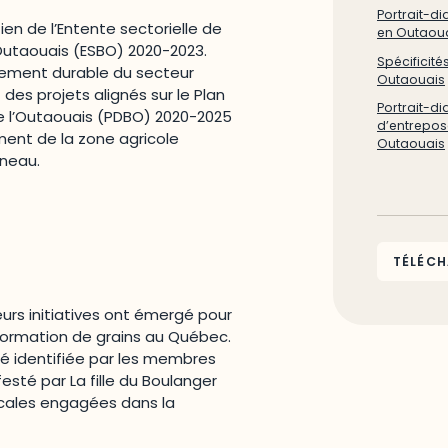
Portrait-di
ien de l’Entente sectorielle de
en Outaou
Outaouais (ESBO) 2020-2023.
Spécificité
ppement durable du secteur
Outaouais
des projets alignés sur le Plan
Portrait-di
 l’Outaouais (PDBO) 2020-2025
d’entrepos
ment de la zone agricole
Outaouais
ineau.
TÉLÉCH
eurs initiatives ont émergé pour
sformation de grains au Québec.
té identifiée par les membres
festé par La fille du Boulanger
locales engagées dans la