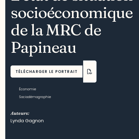
socioéconomique
de la MRC de
Papineau
TÉLÉCHARGER LE PORTRAIT
Économie
Sociodémographie
Auteurs:
Lynda Gagnon
Crédit photo : Vigauv