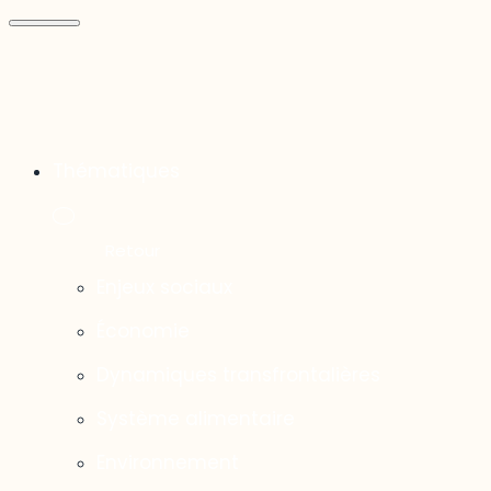
Thématiques
Enjeux sociaux
Économie
Dynamiques transfrontalières
Système alimentaire
Environnement