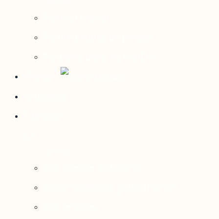
Contact média
Communiqués de presse
Parutions dans les médias
Mirador
Actualités
À propos
Nos axes de recherche
Notre modèle de gouvernance
Nos services