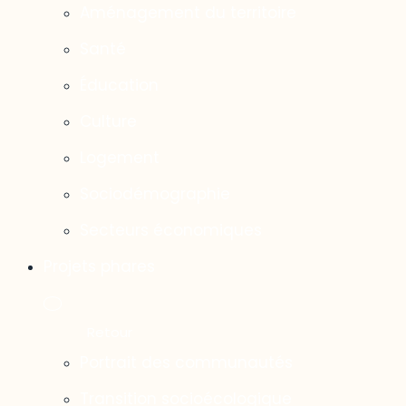
Aménagement du territoire
Santé
Éducation
Culture
Logement
Sociodémographie
Secteurs économiques
Projets phares
Portrait des communautés
Transition socioécologique