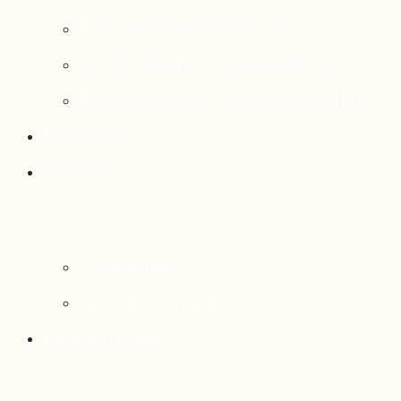
Rattrapage de l’Outaouais
État de situation socioéconomique
Réseau national d’observatoires (RNO)
Publications
Statistiques
Cartographies
Données et statistiques
Salle de presse