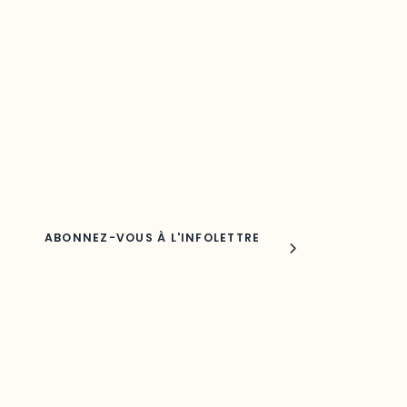
Restez à l’affût du développement de
votre région
Découvrez les toutes dernières nouvelles de l’ODO.
Adresse courriel
Nom
Joindre l'ODO