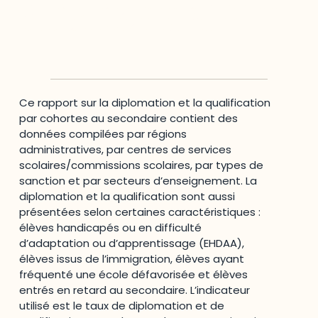
MRC des Collines-de-l'Outaouais
,
MRC Papineau
,
MRC Pontiac
,
MRC Vallée-de-la-Gatineau
,
Outaouais
,
Québec
,
Ville de Gatineau
Ce rapport sur la diplomation et la qualification
par cohortes au secondaire contient des
données compilées par régions
administratives, par centres de services
scolaires/commissions scolaires, par types de
sanction et par secteurs d’enseignement. La
diplomation et la qualification sont aussi
présentées selon certaines caractéristiques :
élèves handicapés ou en difficulté
d’adaptation ou d’apprentissage (EHDAA),
élèves issus de l’immigration, élèves ayant
fréquenté une école défavorisée et élèves
entrés en retard au secondaire. L’indicateur
utilisé est le taux de diplomation et de