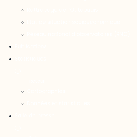
Rattrapage de l’Outaouais
État de situation socioéconomique
Réseau national d’observatoires (RNO)
Publications
Statistiques
Cartographies
Données et statistiques
Salle de presse