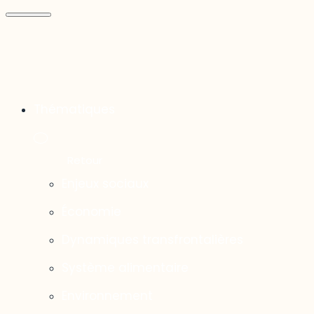
Thématiques
Enjeux sociaux
Économie
Dynamiques transfrontalières
Système alimentaire
Environnement