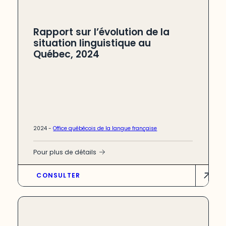
Rapport sur l’évolution de la
situation linguistique au
Québec, 2024
2024 -
Office québécois de la langue française
Pour plus de détails
L’édition 2024 du Rapport sur l’évolution
CONSULTER
de la situation linguistique au Québec,
publiée par l’Office québécois de la
langue française, examine l’utilisation du
français et les comportements
linguistiques au Québec. Ce rapport