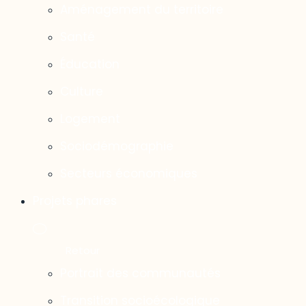
Aménagement du territoire
Santé
Éducation
Culture
Logement
Sociodémographie
Secteurs économiques
Projets phares
Portrait des communautés
Transition socioécologique