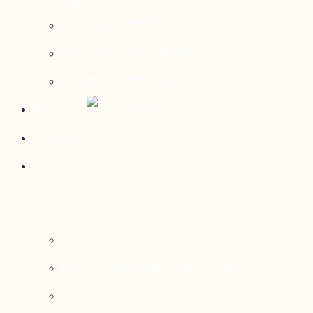
Contact média
Communiqués de presse
Parutions dans les médias
Mirador
Actualités
À propos
Nos axes de recherche
Notre modèle de gouvernance
Nos services