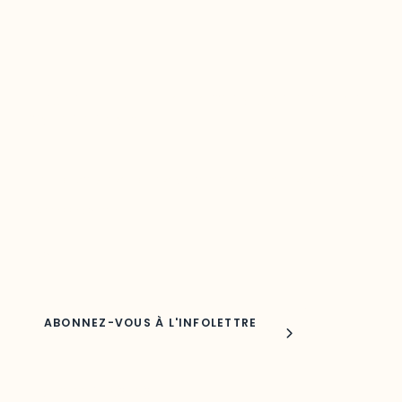
Restez à l’affût du développement de
votre région
Découvrez les toutes dernières nouvelles de l’ODO.
Adresse courriel
Nom
Joindre l'ODO