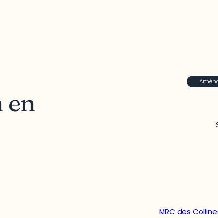
Aménag
n en
CRÉO - Conférence régio
MRC des Colline