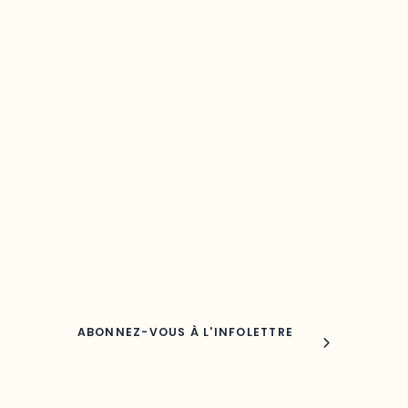
Restez à l’affût du développement de 
région
Découvrez les toutes dernières nouvelles de l’ODO.
Adresse courriel
Nom