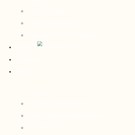
Contact média
Communiqués de presse
Parutions dans les médias
Mirador
Actualités
À propos
Nos axes de recherche
Notre modèle de gouvernance
Nos services