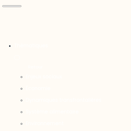
Thématiques
Enjeux sociaux
Économie
Dynamiques transfrontalières
Système alimentaire
Environnement