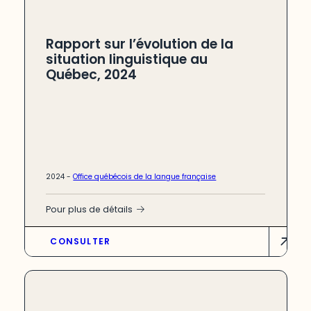
Rapport sur l’évolution de la
situation linguistique au
Québec, 2024
2024 -
Office québécois de la langue française
Pour plus de détails
L’édition 2024 du Rapport sur l’évolution
CONSULTER
de la situation linguistique au Québec,
publiée par l’Office québécois de la
langue française, examine l’utilisation du
français et les comportements
linguistiques au Québec. Ce rapport