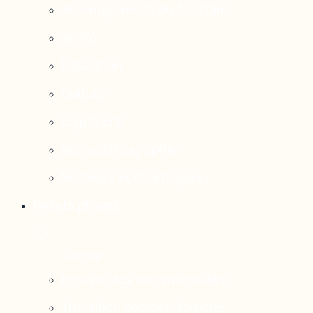
Aménagement du territoire
Santé
Éducation
Culture
Logement
Sociodémographie
Secteurs économiques
Projets phares
Portrait des communautés
Transition socioécologique