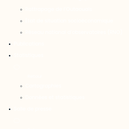
Rattrapage de l’Outaouais
État de situation socioéconomique
Réseau national d’observatoires (RNO)
Publications
Statistiques
Cartographies
Données et statistiques
Salle de presse