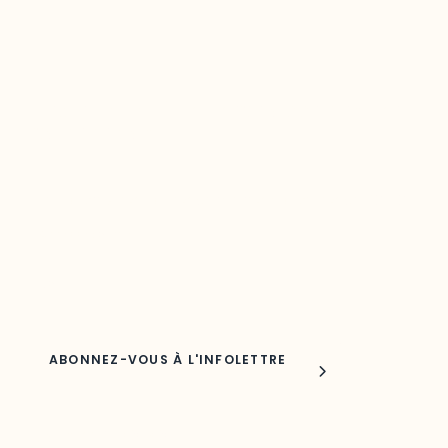
Restez à l’affût du développement de
votre région
Découvrez les toutes dernières nouvelles de l’ODO.
Adresse courriel
Nom
Joindre l'ODO