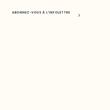
Joindre l'ODO
283, boulevard Alexandre-Taché,
C.P. 1250, succursale Hull, bureau C-0330
Gatineau, QC J9A 1L8
Questions générales
odooutaouais@uqo.ca
Contact média