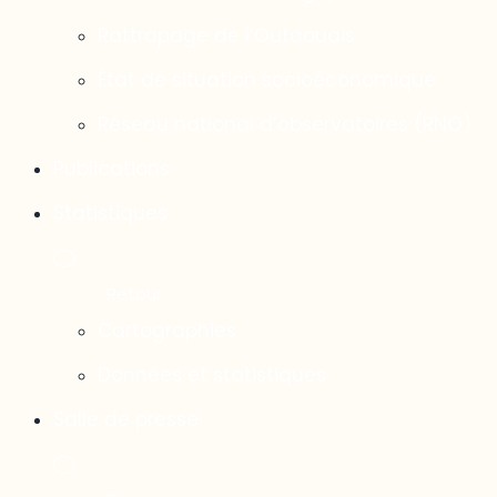
Rattrapage de l’Outaouais
État de situation socioéconomique
Réseau national d’observatoires (RNO)
Publications
Statistiques
Cartographies
Données et statistiques
Salle de presse