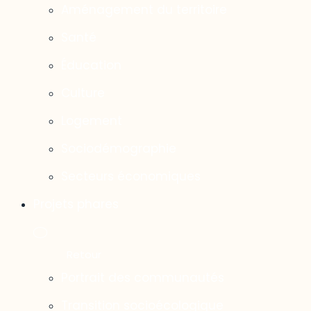
Aménagement du territoire
Santé
Éducation
Culture
Logement
Sociodémographie
Secteurs économiques
Projets phares
Portrait des communautés
Transition socioécologique