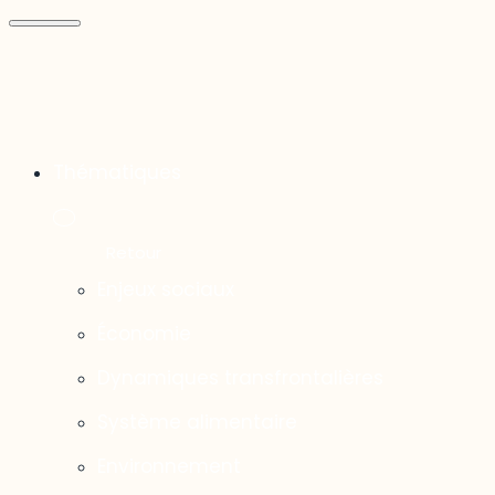
Thématiques
Enjeux sociaux
Économie
Dynamiques transfrontalières
Système alimentaire
Environnement