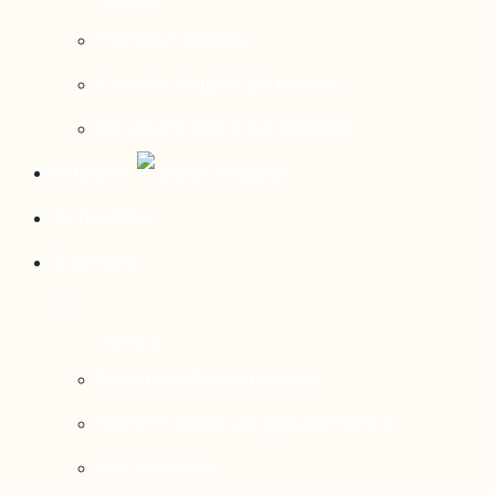
Contact média
Communiqués de presse
Parutions dans les médias
Mirador
Actualités
À propos
Nos axes de recherche
Notre modèle de gouvernance
Nos services