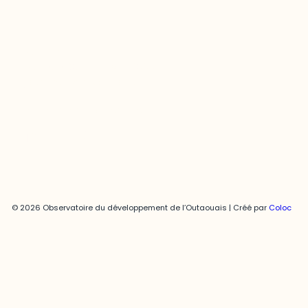
Joani Vallespir
819-595-3900 | Poste 3222
joani.vallespir@uqo.ca
Politique de confidentialité
© 2026 Observatoire du développement de l’Outaouais | Créé par
Coloc