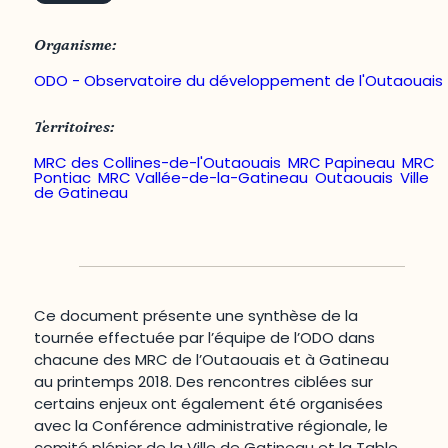
Organisme:
ODO - Observatoire du développement de l'Outaouais
Territoires:
MRC des Collines-de-l'Outaouais
,
MRC Papineau
,
MRC
Pontiac
,
MRC Vallée-de-la-Gatineau
,
Outaouais
,
Ville
de Gatineau
Ce document présente une synthèse de la
tournée effectuée par l’équipe de l’ODO dans
chacune des MRC de l’Outaouais et à Gatineau
au printemps 2018. Des rencontres ciblées sur
certains enjeux ont également été organisées
avec la Conférence administrative régionale, le
comité plénier de la Ville de Gatineau et la Table