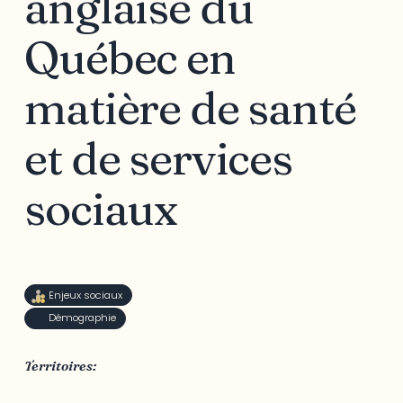
anglaise du
Québec en
matière de santé
et de services
sociaux
Enjeux sociaux
Démographie
Territoires:
MRC des Collines-de-l'Outaouais
,
MRC Papineau
,