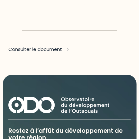
MRC Pontiac
,
MRC Vallée-de-la-Gatineau
,
Outaouais
,
Québec
Consulter le document
Restez à l’affût du développement de
votre région