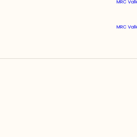
MRC Val
MRC Val