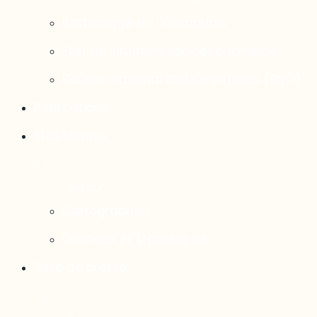
Rattrapage de l’Outaouais
État de situation socioéconomique
Réseau national d’observatoires (RNO)
Publications
Statistiques
Cartographies
Données et statistiques
Salle de presse