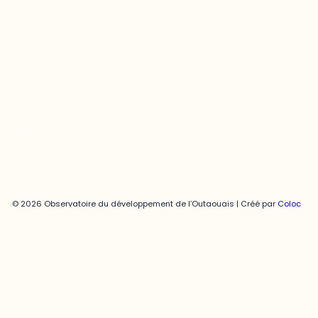
Joani Vallespir
819-595-3900 | Poste 3222
joani.vallespir@uqo.ca
Politique de confidentialité
© 2026 Observatoire du développement de l’Outaouais | Créé par
Coloc