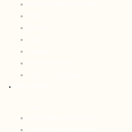
Aménagement du territoire
Santé
Éducation
Culture
Logement
Sociodémographie
Secteurs économiques
Projets phares
Portrait des communautés
Transition socioécologique