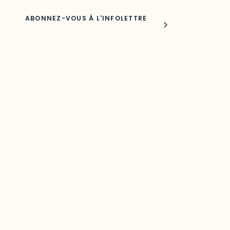
Joindre l'ODO
283, boulevard Alexandre-Taché,
C.P. 1250, succursale Hull, bureau C-0330
Gatineau, QC J9A 1L8
Questions générales
odooutaouais@uqo.ca
Contact média