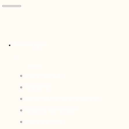
Thématiques
Enjeux sociaux
Économie
Dynamiques transfrontalières
Système alimentaire
Environnement