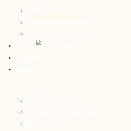
Contact média
Communiqués de presse
Parutions dans les médias
Mirador
Actualités
À propos
Nos axes de recherche
Notre modèle de gouvernance
Nos services