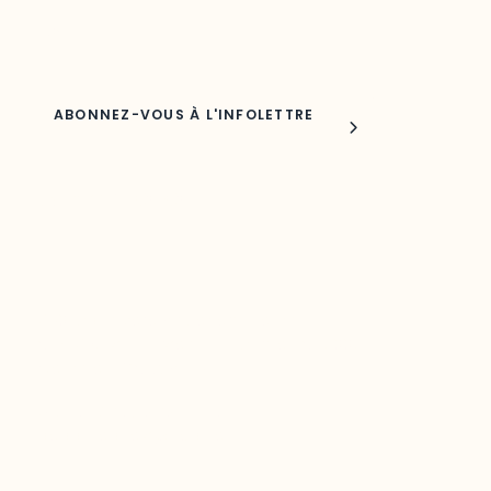
Nom
Joindre l'ODO
283, boulevard Alexandre-Taché,
C.P. 1250, succursale Hull, bureau C-0330
Gatineau, QC J9A 1L8
Questions générales
odooutaouais@uqo.ca