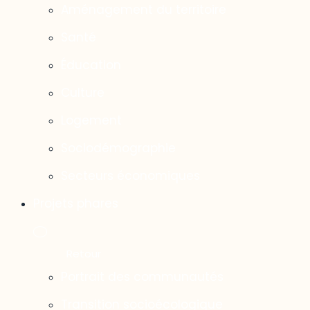
Aménagement du territoire
Santé
Éducation
Culture
Logement
Sociodémographie
Secteurs économiques
Projets phares
Portrait des communautés
Transition socioécologique