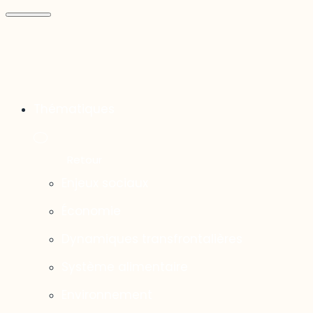
Thématiques
Enjeux sociaux
Économie
Dynamiques transfrontalières
Système alimentaire
Environnement