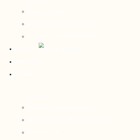
Contact média
Communiqués de presse
Parutions dans les médias
Mirador
Actualités
À propos
Nos axes de recherche
Notre modèle de gouvernance
Nos services