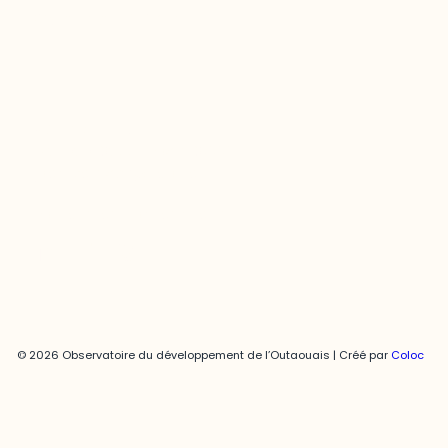
Contact média
Joani Vallespir
819-595-3900 | Poste 3222
joani.vallespir@uqo.ca
Politique de confidentialité
© 2026 Observatoire du développement de l’Outaouais | Créé par
Coloc