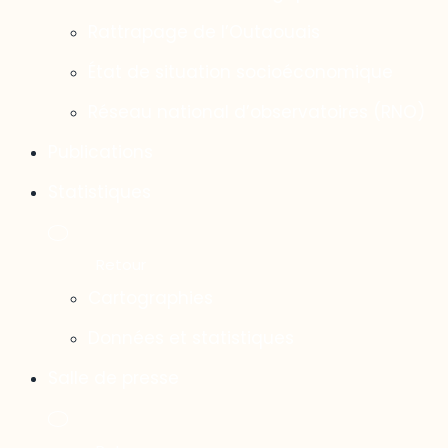
Rattrapage de l’Outaouais
État de situation socioéconomique
Réseau national d’observatoires (RNO)
Publications
Statistiques
Cartographies
Données et statistiques
Salle de presse