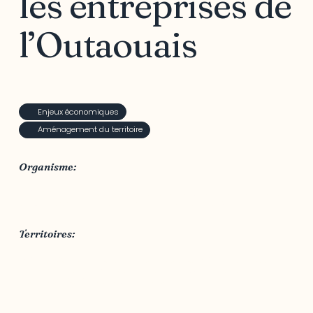
les entreprises de
l’Outaouais
Enjeux économiques
Aménagement du territoire
Organisme:
CREDDO - Conseil régional de l'environnement et du
développement durable de l'Outaouais
Territoires:
MRC des Collines-de-l'Outaouais
,
MRC Papineau
,
MRC Pontiac
,
MRC Vallée-de-la-Gatineau
,
Outaouais
,
Ville de Gatineau