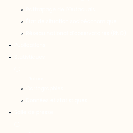
Rattrapage de l’Outaouais
État de situation socioéconomique
Réseau national d’observatoires (RNO)
Publications
Statistiques
Cartographies
Données et statistiques
Salle de presse