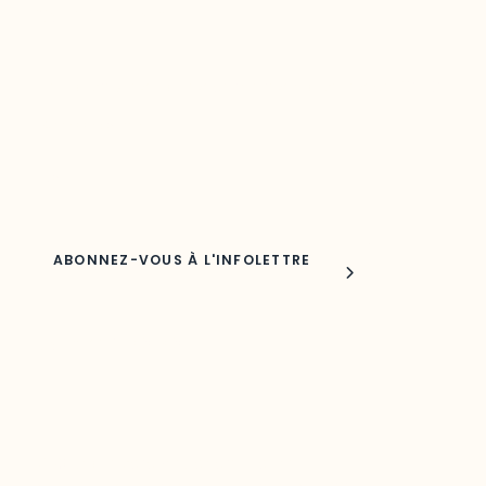
votre région
Découvrez les toutes dernières nouvelles de l’ODO.
Adresse courriel
Nom
Joindre l'ODO
283, boulevard Alexandre-Taché,