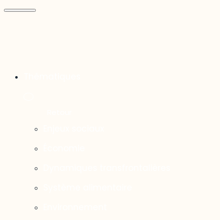
Thématiques
Enjeux sociaux
Économie
Dynamiques transfrontalières
Système alimentaire
Environnement