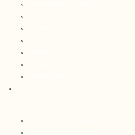
Aménagement du territoire
Santé
Éducation
Culture
Logement
Sociodémographie
Secteurs économiques
Projets phares
Portrait des communautés
Transition socioécologique