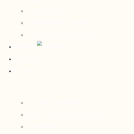
Contact média
Communiqués de presse
Parutions dans les médias
Mirador
Actualités
À propos
Nos axes de recherche
Notre modèle de gouvernance
Nos services