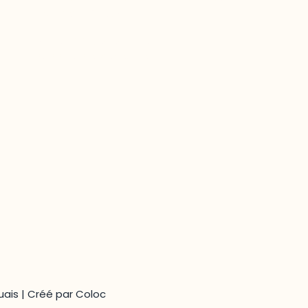
Gatineau, QC J9A 1L8
Questions générales
odooutaouais@uqo.ca
ais | Créé par
Coloc