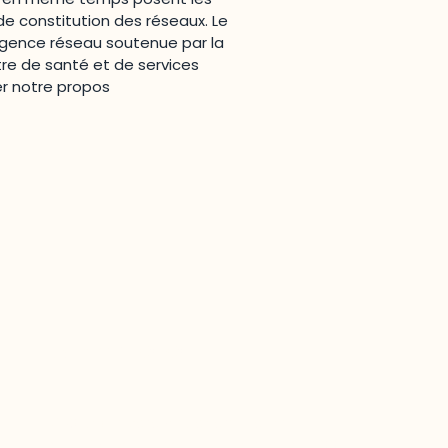
 de constitution des réseaux. Le
rgence réseau soutenue par la
re de santé et de services
er notre propos
Joindre l'ODO
283, boulevard Alexandre-Taché,
C.P. 1250, succursale Hull, bureau C-0330