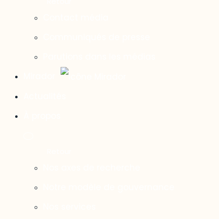
Contact média
Communiqués de presse
Parutions dans les médias
Mirador
Actualités
À propos
Nos axes de recherche
Notre modèle de gouvernance
Nos services