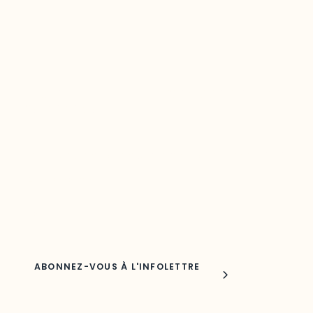
Restez à l’affût du développement de
votre région
Découvrez les toutes dernières nouvelles de l’ODO.
Adresse courriel
Nom