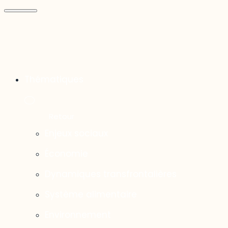
Thématiques
Enjeux sociaux
Économie
Dynamiques transfrontalières
Système alimentaire
Environnement