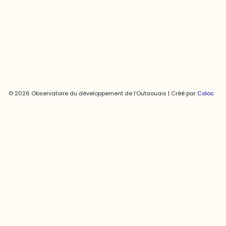
joani.vallespir@uqo.ca
Politique de confidentialité
© 2026 Observatoire du développement de l’Outaouais | Créé par
Coloc