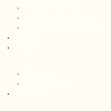
Rattrapage de l’Outaouais
État de situation socioéconomique
Réseau national d’observatoires (RNO)
Publications
Statistiques
Cartographies
Données et statistiques
Salle de presse