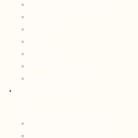
Aménagement du territoire
Santé
Éducation
Culture
Logement
Sociodémographie
Secteurs économiques
Projets phares
Portrait des communautés
Transition socioécologique