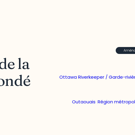
Aménag
de la
fondé
Ottawa Riverkeeper / Garde-rivi
Outaouais
,
Région métropol