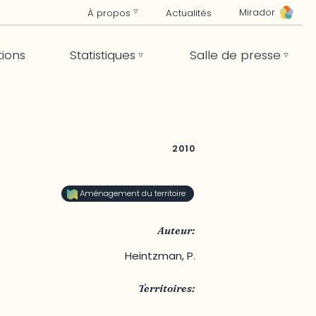
Mirador
À propos
Actualités
tions
Statistiques
Salle de presse
2010
Aménagement du territoire
Auteur:
Heintzman, P.
Territoires:
Outaouais
,
Québec