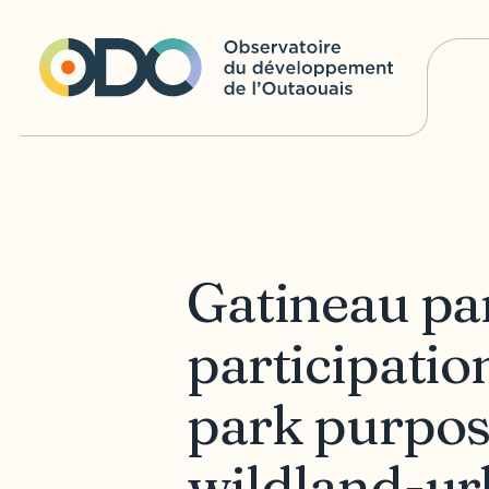
Gatineau par
participati
park purpose
wildland-ur