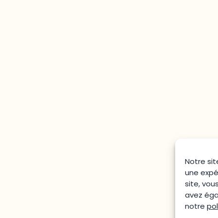
283, boulevard Alexandre-Taché,
C.P. 1250, succursale Hull, bureau C-0330
Gatineau, QC J9A 1L8
Questions générales
odooutaouais@uqo.ca
Notre sit
une expé
site, vou
avez égal
notre
pol