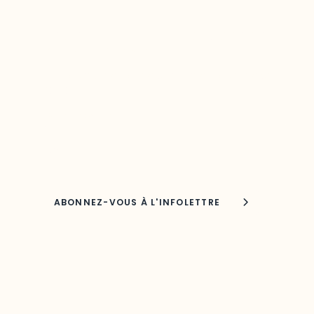
Restez à l’affût du développement
de votre région
Découvrez les toutes dernières nouvelles de
l’ODO.
Adresse courriel
Nom