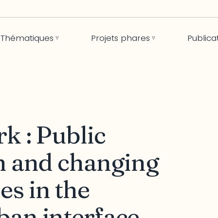
Thématiques
Projets phares
Publica
k : Public
on and changing
s in the
ban interface