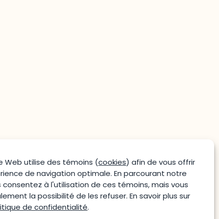
Joani Vallespir
819-595-3900 | Poste 3222
joani.vallespir@uqo.ca
Politique de confidentialité
e Web utilise des témoins (
cookies
) afin de vous offrir
rience de navigation optimale. En parcourant notre
s consentez à l'utilisation de ces témoins, mais vous
ement la possibilité de les refuser. En savoir plus sur
itique de confidentialité
.