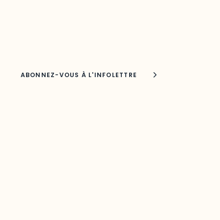
Adresse courriel
Nom
Joindre l'ODO
283, boulevard Alexandre-Taché,
C.P. 1250, succursale Hull, bureau C-0330
Gatineau, QC J9A 1L8
Questions générales
odooutaouais@uqo.ca
Contact média