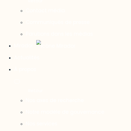
Contact média
Communiqués de presse
Parutions dans les médias
Mirador
Actualités
À propos
Nos axes de recherche
Notre modèle de gouvernance
Nos services