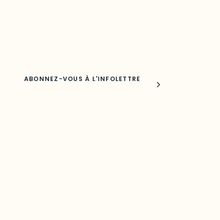
Découvrez les toutes dernières nouvelles de l’ODO.
Adresse courriel
Nom
Joindre l'ODO
283, boulevard Alexandre-Taché,
C.P. 1250, succursale Hull, bureau C-0330
Gatineau, QC J9A 1L8
Questions générales