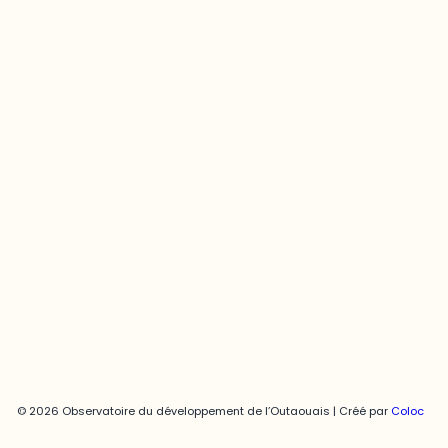
odooutaouais@uqo.ca
Contact média
Joani Vallespir
819-595-3900 | Poste 3222
joani.vallespir@uqo.ca
Politique de confidentialité
© 2026 Observatoire du développement de l’Outaouais | Créé par
Coloc