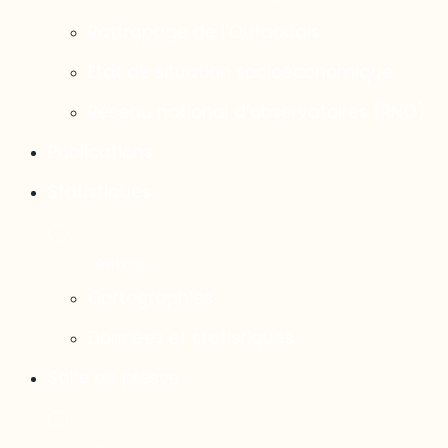
Rattrapage de l’Outaouais
État de situation socioéconomique
Réseau national d’observatoires (RNO)
Publications
Statistiques
Cartographies
Données et statistiques
Salle de presse