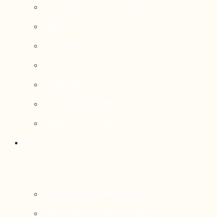
Aménagement du territoire
Santé
Éducation
Culture
Logement
Sociodémographie
Secteurs économiques
Projets phares
Portrait des communautés
Transition socioécologique