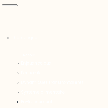
Thématiques
Enjeux sociaux
Économie
Dynamiques transfrontalières
Système alimentaire
Environnement