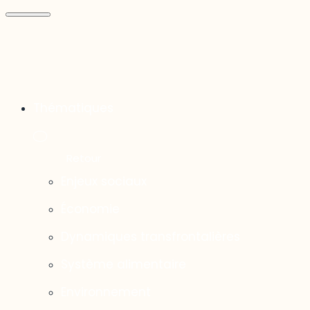
Thématiques
Enjeux sociaux
Économie
Dynamiques transfrontalières
Système alimentaire
Environnement