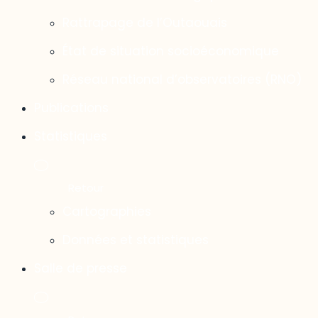
Rattrapage de l’Outaouais
État de situation socioéconomique
Réseau national d’observatoires (RNO)
Publications
Statistiques
Cartographies
Données et statistiques
Salle de presse