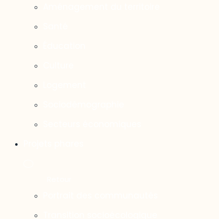
Aménagement du territoire
Santé
Éducation
Culture
Logement
Sociodémographie
Secteurs économiques
Projets phares
Portrait des communautés
Transition socioécologique