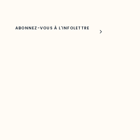
Nom
Joindre l'ODO
283, boulevard Alexandre-Taché,
C.P. 1250, succursale Hull, bureau C-0330
Gatineau, QC J9A 1L8
Questions générales
odooutaouais@uqo.ca