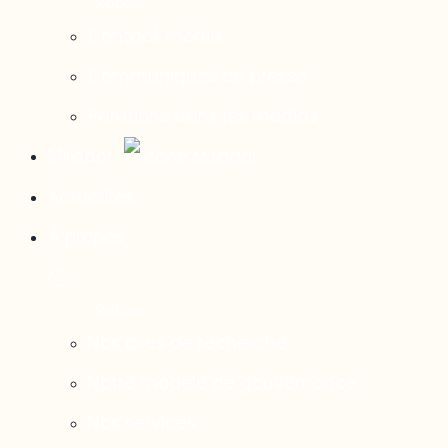
Contact média
Communiqués de presse
Parutions dans les médias
Mirador
Actualités
À propos
Nos axes de recherche
Notre modèle de gouvernance
Nos services