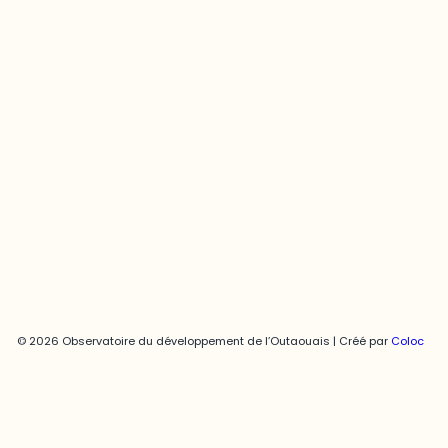
Contact média
Joani Vallespir
819-595-3900 | Poste 3222
joani.vallespir@uqo.ca
Politique de confidentialité
© 2026 Observatoire du développement de l’Outaouais | Créé par
Coloc