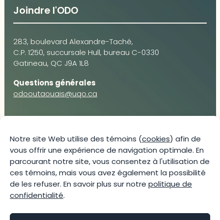
Joindre l'ODO
283, boulevard Alexandre-Taché,
C.P. 1250, succursale Hull, bureau C-0330
Gatineau, QC J9A 1L8
Questions générales
odooutaouais@uqo.ca
Contact média
Notre site Web utilise des témoins (
cookies
) afin de
vous offrir une expérience de navigation optimale. En
Joani Vallespir
parcourant notre site, vous consentez à l'utilisation de
819-595-3900 | Poste 3222
ces témoins, mais vous avez également la possibilité
joani.vallespir@uqo.ca
de les refuser. En savoir plus sur notre
politique de
Politique de confidentialité
confidentialité
.