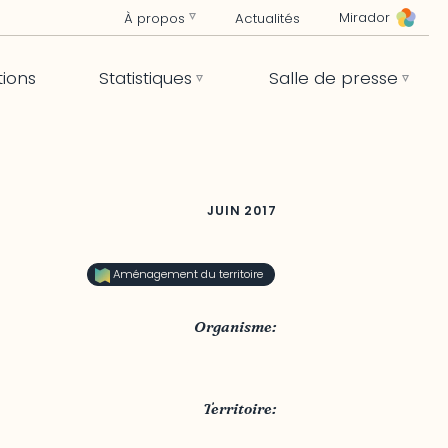
Mirador
À propos
Actualités
tions
Statistiques
Salle de presse
JUIN
2017
Aménagement du territoire
Organisme:
MRC Papineau
Territoire:
MRC Papineau