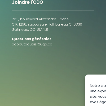
Joindre l'ODO
283, boulevard Alexandre-Taché,
C.P. 1250, succursale Hull, bureau C-0330
Gatineau, QC J9A 1L8
Questions générales
odooutaouais@uqo.ca
Notre sit
une expé
site, vou
avez égal