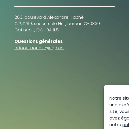
283, boulevard Alexandre-Taché,
C.P. 1250, succursale Hull, bureau C-0330
Gatineau, QC J9A 1L8
Questions générales
odooutaouais@uqo.ca
Notre sit
une expé
site, vou
avez égal
notre
pol