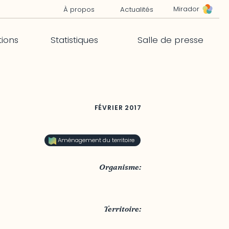
Mirador
À propos
Actualités
tions
Statistiques
Salle de presse
FÉVRIER
2017
Aménagement du territoire
Organisme:
MRC Vallée-de-la-Gatineau
Territoire:
MRC Vallée-de-la-Gatineau