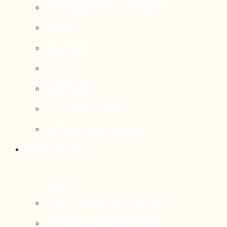
Aménagement du territoire
Santé
Éducation
Culture
Logement
Sociodémographie
Secteurs économiques
Projets phares
Portrait des communautés
Transition socioécologique