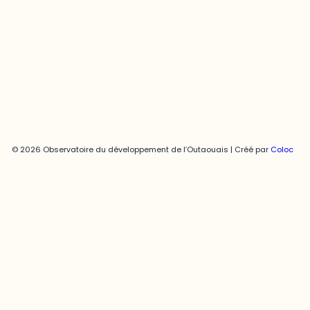
819-595-3900 | Poste 3222
joani.vallespir@uqo.ca
Politique de confidentialité
© 2026 Observatoire du développement de l’Outaouais | Créé par
Coloc