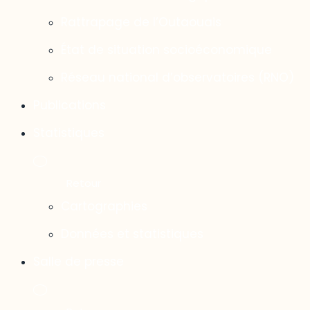
Rattrapage de l’Outaouais
État de situation socioéconomique
Réseau national d’observatoires (RNO)
Publications
Statistiques
Cartographies
Données et statistiques
Salle de presse