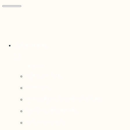
Thématiques
Enjeux sociaux
Économie
Dynamiques transfrontalières
Système alimentaire
Environnement