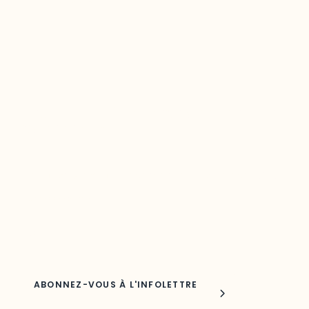
Restez à l’affût du développement de
votre région
Découvrez les toutes dernières nouvelles de l’ODO.
Adresse courriel
Nom