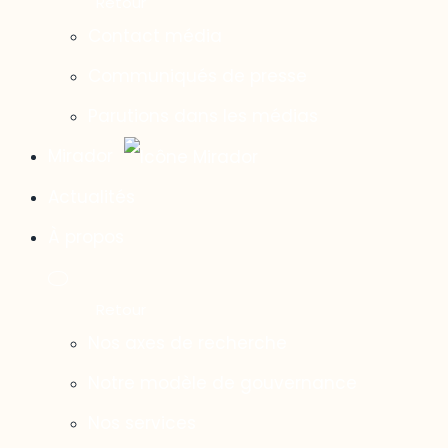
Contact média
Communiqués de presse
Parutions dans les médias
Mirador
Actualités
À propos
Nos axes de recherche
Notre modèle de gouvernance
Nos services