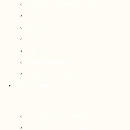
Aménagement du territoire
Santé
Éducation
Culture
Logement
Sociodémographie
Secteurs économiques
Projets phares
Portrait des communautés
Transition socioécologique