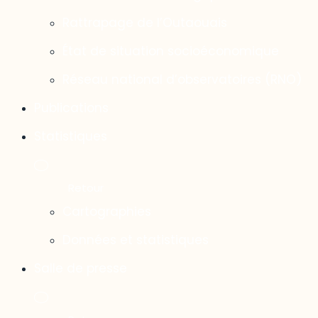
Rattrapage de l’Outaouais
État de situation socioéconomique
Réseau national d’observatoires (RNO)
Publications
Statistiques
Cartographies
Données et statistiques
Salle de presse