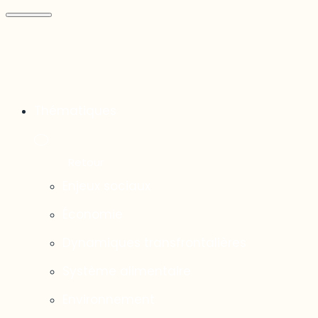
Thématiques
Enjeux sociaux
Économie
Dynamiques transfrontalières
Système alimentaire
Environnement