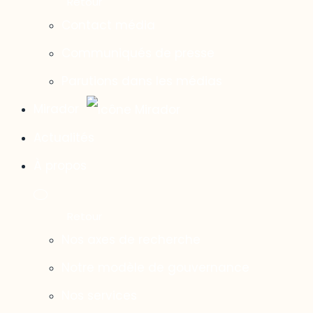
Contact média
Communiqués de presse
Parutions dans les médias
Mirador
Actualités
À propos
Nos axes de recherche
Notre modèle de gouvernance
Nos services