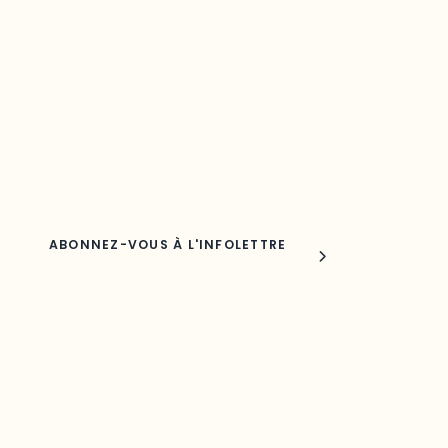
votre région
Découvrez les toutes dernières nouvelles de l’ODO.
Adresse courriel
Nom
Joindre l'ODO
283, boulevard Alexandre-Taché,