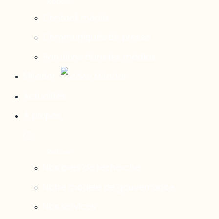
Contact média
Communiqués de presse
Parutions dans les médias
Mirador
Actualités
À propos
Nos axes de recherche
Notre modèle de gouvernance
Nos services