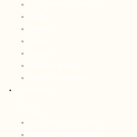
Aménagement du territoire
Santé
Éducation
Culture
Logement
Sociodémographie
Secteurs économiques
Projets phares
Portrait des communautés
Transition socioécologique