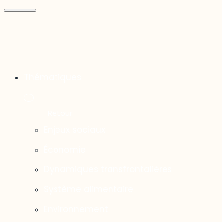
Thématiques
Enjeux sociaux
Économie
Dynamiques transfrontalières
Système alimentaire
Environnement