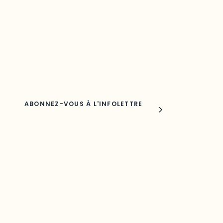
Découvrez les toutes dernières nouvelles de l’ODO.
Adresse courriel
Nom
Joindre l'ODO
283, boulevard Alexandre-Taché,
C.P. 1250, succursale Hull, bureau C-0330
Gatineau, QC J9A 1L8