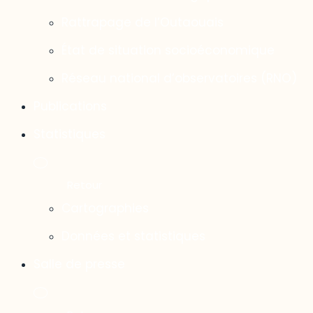
Rattrapage de l’Outaouais
État de situation socioéconomique
Réseau national d’observatoires (RNO)
Publications
Statistiques
Cartographies
Données et statistiques
Salle de presse