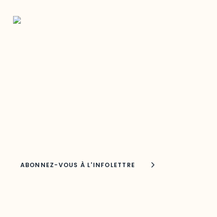
Restez à l’affût du développement de
votre région
Découvrez les toutes dernières nouvelles de l’ODO.
Adresse courriel
Nom
Joindre l'ODO
283, boulevard Alexandre-Taché,