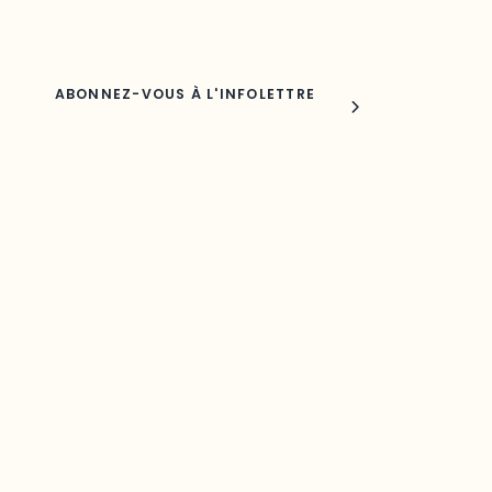
Nom
Joindre l'ODO
283, boulevard Alexandre-Taché,
C.P. 1250, succursale Hull, bureau C-0330
Gatineau, QC J9A 1L8
Questions générales
odooutaouais@uqo.ca
Contact média