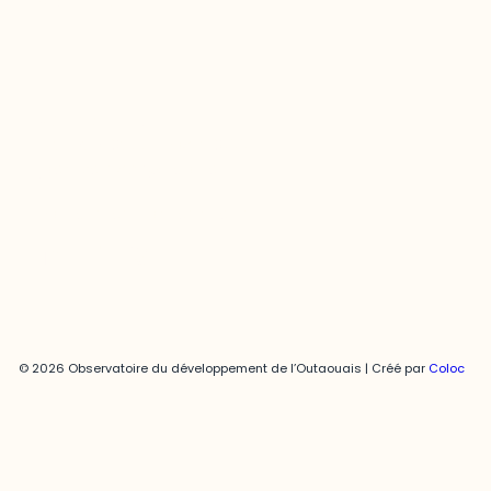
Joani Vallespir
819-595-3900 | Poste 3222
joani.vallespir@uqo.ca
Politique de confidentialité
© 2026 Observatoire du développement de l’Outaouais | Créé par
Coloc