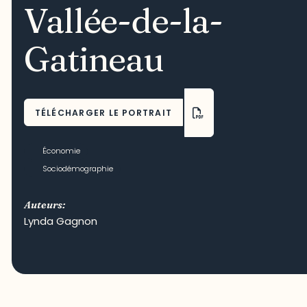
Vallée-de-la-
Gatineau
TÉLÉCHARGER LE PORTRAIT
Économie
Sociodémographie
Auteurs:
Lynda Gagnon
Crédit photo : Isabelle Leclerc