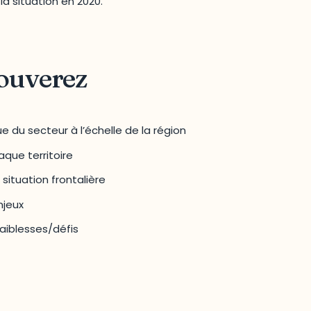
a situation en 2020.
rouverez
 du secteur à l’échelle de la région
haque territoire
situation frontalière
njeux
aiblesses/défis