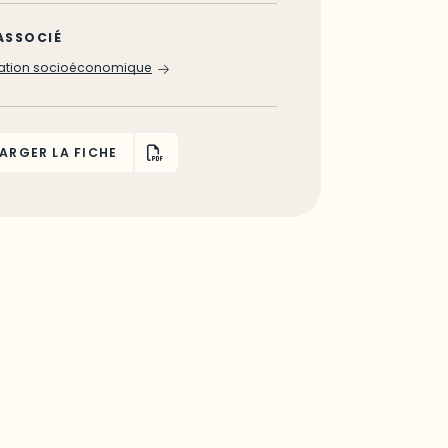
ASSOCIÉ
tuation socioéconomique
ARGER LA FICHE