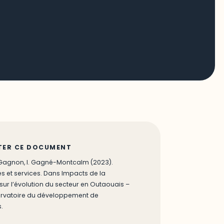
TER CE DOCUMENT
L. Gagnon, I. Gagné-Montcalm (2023).
et services. Dans Impacts de la
ur l’évolution du secteur en Outaouais –
rvatoire du développement de
.