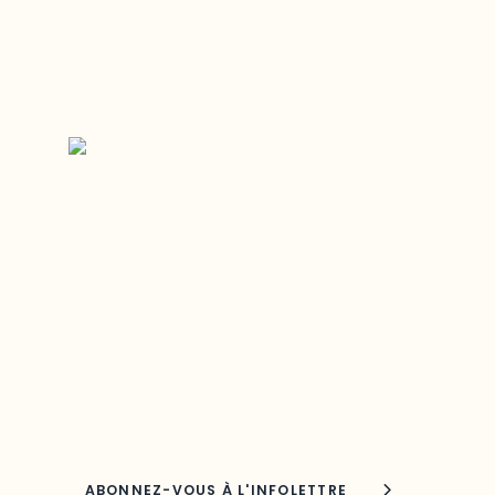
Restez à l’affût du développement
de votre région
Découvrez les toutes dernières nouvelles de
l’ODO.
Adresse courriel
Nom