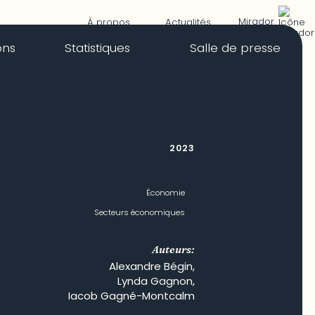
Mirador
À propos
Actualités
ons
Statistiques
Salle de presse
2023
Économie
Secteurs économiques
Auteurs:
Alexandre Bégin
,
Lynda Gagnon
,
Iacob Gagné-Montcalm