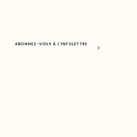
Adresse courriel
Nom
Joindre l'ODO
283, boulevard Alexandre-Taché,
C.P. 1250, succursale Hull, bureau C-0330
Gatineau, QC J9A 1L8
Questions générales
odooutaouais@uqo.ca