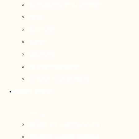
Aménagement du territoire
Santé
Éducation
Culture
Logement
Sociodémographie
Secteurs économiques
Projets phares
Portrait des communautés
Transition socioécologique