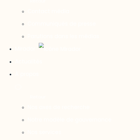
Contact média
Communiqués de presse
Parutions dans les médias
Mirador
Actualités
À propos
Nos axes de recherche
Notre modèle de gouvernance
Nos services