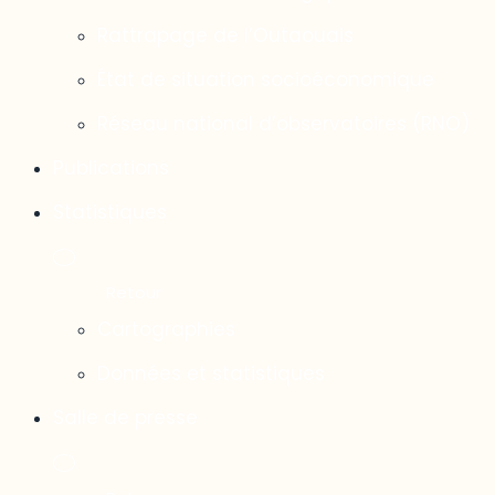
Rattrapage de l’Outaouais
État de situation socioéconomique
Réseau national d’observatoires (RNO)
Publications
Statistiques
Cartographies
Données et statistiques
Salle de presse