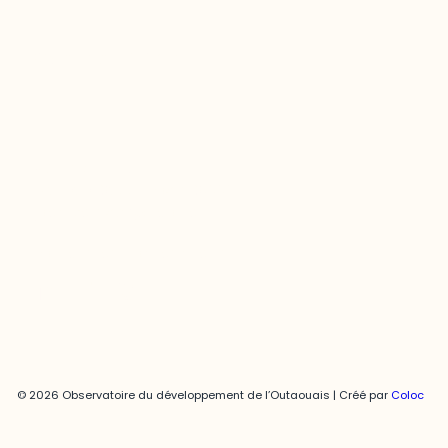
Contact média
Joani Vallespir
819-595-3900 | Poste 3222
joani.vallespir@uqo.ca
Politique de confidentialité
© 2026 Observatoire du développement de l’Outaouais | Créé par
Coloc