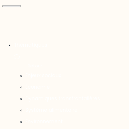
Thématiques
Enjeux sociaux
Économie
Dynamiques transfrontalières
Système alimentaire
Environnement