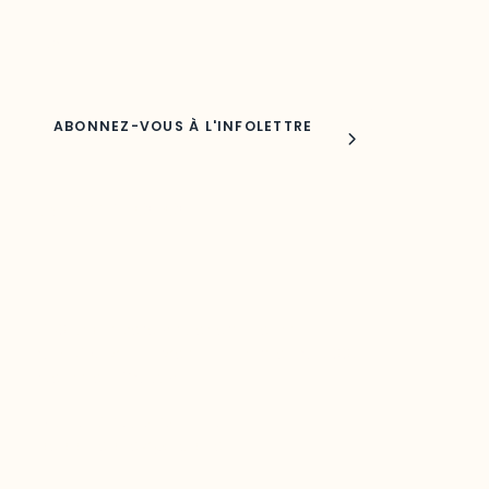
Nom
Joindre l'ODO
283, boulevard Alexandre-Taché,
C.P. 1250, succursale Hull, bureau C-0330
Gatineau, QC J9A 1L8
Questions générales
odooutaouais@uqo.ca