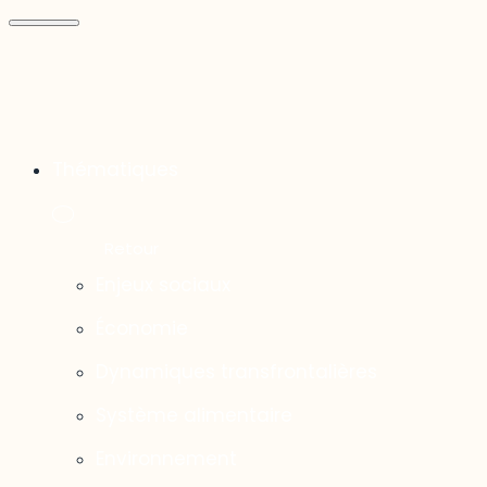
Thématiques
Enjeux sociaux
Économie
Dynamiques transfrontalières
Système alimentaire
Environnement