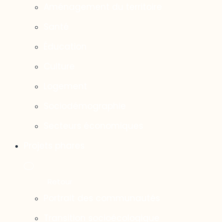
Aménagement du territoire
Santé
Éducation
Culture
Logement
Sociodémographie
Secteurs économiques
Projets phares
Portrait des communautés
Transition socioécologique