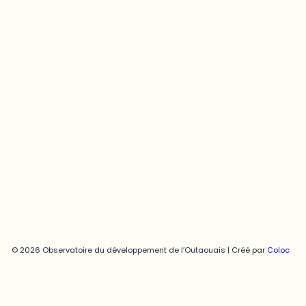
Contact média
Joani Vallespir
819-595-3900 | Poste 3222
joani.vallespir@uqo.ca
Politique de confidentialité
© 2026 Observatoire du développement de l’Outaouais | Créé par
Coloc