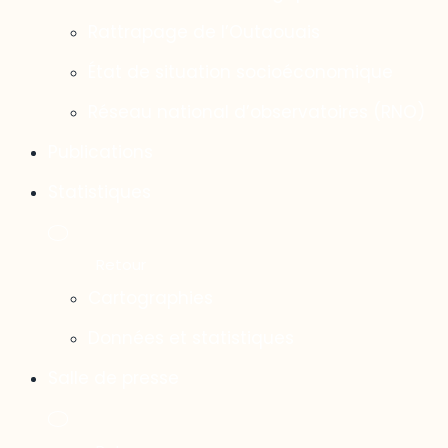
Rattrapage de l’Outaouais
État de situation socioéconomique
Réseau national d’observatoires (RNO)
Publications
Statistiques
Cartographies
Données et statistiques
Salle de presse