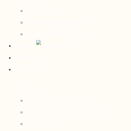
Contact média
Communiqués de presse
Parutions dans les médias
Mirador
Actualités
À propos
Nos axes de recherche
Notre modèle de gouvernance
Nos services